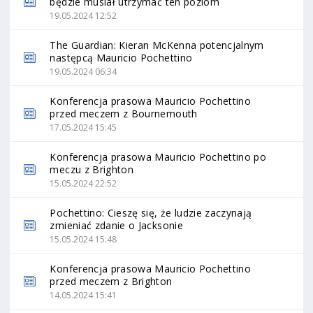
będzie musiał utrzymać ten poziom
19.05.2024 12:52
The Guardian: Kieran McKenna potencjalnym
następcą Mauricio Pochettino
19.05.2024 06:34
Konferencja prasowa Mauricio Pochettino
przed meczem z Bournemouth
17.05.2024 15:45
Konferencja prasowa Mauricio Pochettino po
meczu z Brighton
15.05.2024 22:52
Pochettino: Cieszę się, że ludzie zaczynają
zmieniać zdanie o Jacksonie
15.05.2024 15:48
Konferencja prasowa Mauricio Pochettino
przed meczem z Brighton
14.05.2024 15:41