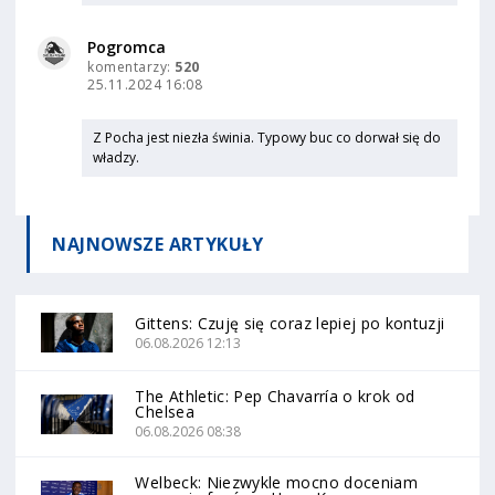
Pogromca
komentarzy:
520
25.11.2024 16:08
Z Pocha jest niezła świnia. Typowy buc co dorwał się do
władzy.
NAJNOWSZE
ARTYKUŁY
Gittens: Czuję się coraz lepiej po kontuzji
06.08.2026 12:13
The Athletic: Pep Chavarría o krok od
Chelsea
06.08.2026 08:38
Welbeck: Niezwykle mocno doceniam