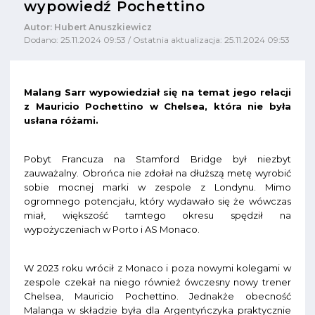
wypowiedź Pochettino
Autor: Hubert Anuszkiewicz
Dodano: 25.11.2024 09:53 / Ostatnia aktualizacja: 25.11.2024 09:53
Malang Sarr wypowiedział się na temat jego relacji
z Mauricio Pochettino w Chelsea, która nie była
usłana różami.
Pobyt Francuza na Stamford Bridge był niezbyt
zauważalny. Obrońca nie zdołał na dłuższą metę wyrobić
sobie mocnej marki w zespole z Londynu. Mimo
ogromnego potencjału, który wydawało się że wówczas
miał, większość tamtego okresu spędził na
wypożyczeniach w Porto i AS Monaco.
W 2023 roku wrócił z Monaco i poza nowymi kolegami w
zespole czekał na niego również ówczesny nowy trener
Chelsea, Mauricio Pochettino. Jednakże obecność
Malanga w składzie była dla Argentyńczyka praktycznie