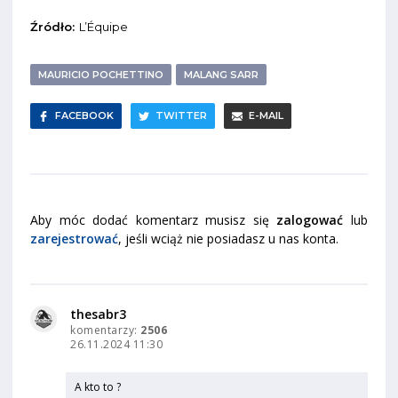
Źródło:
L’Équipe
MAURICIO POCHETTINO
MALANG SARR
FACEBOOK
TWITTER
E-MAIL
Aby móc dodać komentarz musisz się
zalogować
lub
zarejestrować
, jeśli wciąż nie posiadasz u nas konta.
thesabr3
komentarzy:
2506
26.11.2024 11:30
A kto to ?