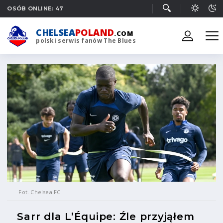
OSÓB ONLINE: 47
CHELSEA
POLAND
.COM
polski serwis fanów The Blues
Fot. Chelsea FC
Sarr dla L’Équipe: Źle przyjąłem