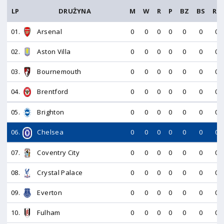
LP
DRUŻYNA
M
W
R
P
BZ
BS
RB
01.
Arsenal
0
0
0
0
0
0
0
02.
Aston Villa
0
0
0
0
0
0
0
03.
Bournemouth
0
0
0
0
0
0
0
04.
Brentford
0
0
0
0
0
0
0
05.
Brighton
0
0
0
0
0
0
0
06.
Chelsea
0
0
0
0
0
0
0
07.
Coventry City
0
0
0
0
0
0
0
08.
Crystal Palace
0
0
0
0
0
0
0
09.
Everton
0
0
0
0
0
0
0
10.
Fulham
0
0
0
0
0
0
0