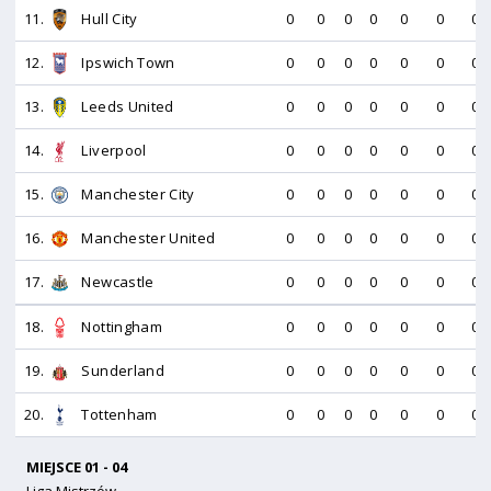
11.
Hull City
0
0
0
0
0
0
0
12.
Ipswich Town
0
0
0
0
0
0
0
13.
Leeds United
0
0
0
0
0
0
0
14.
Liverpool
0
0
0
0
0
0
0
15.
Manchester City
0
0
0
0
0
0
0
16.
Manchester United
0
0
0
0
0
0
0
17.
Newcastle
0
0
0
0
0
0
0
18.
Nottingham
0
0
0
0
0
0
0
19.
Sunderland
0
0
0
0
0
0
0
20.
Tottenham
0
0
0
0
0
0
0
MIEJSCE 01 - 04
Liga Mistrzów