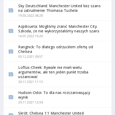
Sky Deutschland: Manchester United bez szans
na zatrudnienie Thomasa Tuchela
19.03.2022 08:28
Azpilicueta: Mogliśmy zranić Manchester City.
Szkoda, że nie wykorzystaliśmy naszych szans
16.01.2022 16:26
Rangnick: To dlatego odrzuciłem ofertę od
Chelsea
03.12.2021 09:57
Loftus-Cheek: Rywale nie mieli wielu
argumentów, ale ten jeden punkt trzeba
uszanować
30.11.2021 11:13
Hudson-Odoi: To dla nas rozczarowujący
wynik
29.11.2021 12:04
Skrót: Chelsea 1:1 Manchester United