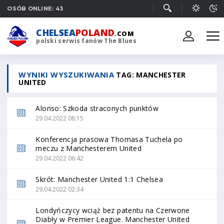
OSÓB ONLINE: 43
CHELSEA
POLAND
.COM
polski serwis fanów The Blues
WYNIKI WYSZUKIWANIA
TAG: MANCHESTER
UNITED
Alonso: Szkoda straconych punktów
29.04.2022 08:15
Konferencja prasowa Thomasa Tuchela po
meczu z Manchesterem United
29.04.2022 06:42
Skrót: Manchester United 1:1 Chelsea
29.04.2022 02:34
Londyńczycy wciąż bez patentu na Czerwone
Diabły w Premier League. Manchester United