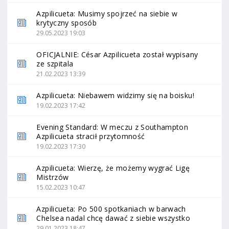
Azpilicueta: Musimy spojrzeć na siebie w
krytyczny sposób
29.05.2023 19:03
OFICJALNIE: César Azpilicueta został wypisany
ze szpitala
21.02.2023 13:39
Azpilicueta: Niebawem widzimy się na boisku!
19.02.2023 17:42
Evening Standard: W meczu z Southampton
Azpilicueta stracił przytomność
19.02.2023 17:30
Azpilicueta: Wierzę, że możemy wygrać Ligę
Mistrzów
15.02.2023 10:47
Azpilicueta: Po 500 spotkaniach w barwach
Chelsea nadal chcę dawać z siebie wszystko
29.01.2023 18:47