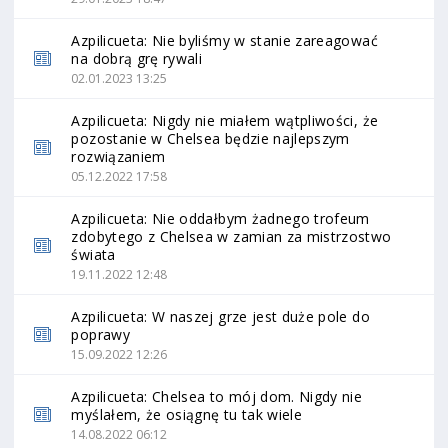
Azpilicueta: Nie byliśmy w stanie zareagować
na dobrą grę rywali
02.01.2023 13:25
Azpilicueta: Nigdy nie miałem wątpliwości, że
pozostanie w Chelsea będzie najlepszym
rozwiązaniem
05.12.2022 17:58
Azpilicueta: Nie oddałbym żadnego trofeum
zdobytego z Chelsea w zamian za mistrzostwo
świata
19.11.2022 12:48
Azpilicueta: W naszej grze jest duże pole do
poprawy
15.09.2022 12:26
Azpilicueta: Chelsea to mój dom. Nigdy nie
myślałem, że osiągnę tu tak wiele
14.08.2022 06:12