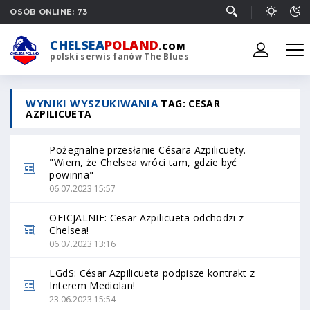
OSÓB ONLINE: 73
CHELSEA
POLAND
.COM
polski serwis fanów The Blues
WYNIKI WYSZUKIWANIA
TAG: CESAR
AZPILICUETA
Pożegnalne przesłanie Césara Azpilicuety.
"Wiem, że Chelsea wróci tam, gdzie być
powinna"
06.07.2023 15:57
OFICJALNIE: Cesar Azpilicueta odchodzi z
Chelsea!
06.07.2023 13:16
LGdS: César Azpilicueta podpisze kontrakt z
Interem Mediolan!
23.06.2023 15:54