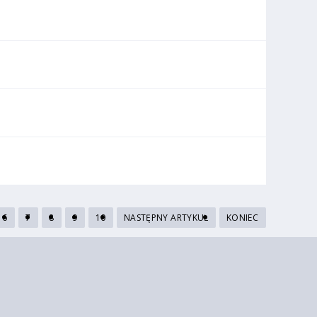
6
7
8
9
10
NASTĘPNY ARTYKUŁ
KONIEC