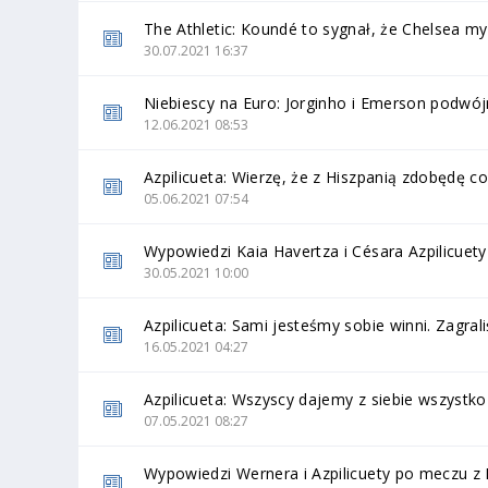
The Athletic: Koundé to sygnał, że Chelsea myś
30.07.2021 16:37
Niebiescy na Euro: Jorginho i Emerson podwój
12.06.2021 08:53
Azpilicueta: Wierzę, że z Hiszpanią zdobędę 
05.06.2021 07:54
Wypowiedzi Kaia Havertza i Césara Azpilicuety
30.05.2021 10:00
Azpilicueta: Sami jesteśmy sobie winni. Zagr
16.05.2021 04:27
Azpilicueta: Wszyscy dajemy z siebie wszystko
07.05.2021 08:27
Wypowiedzi Wernera i Azpilicuety po meczu z