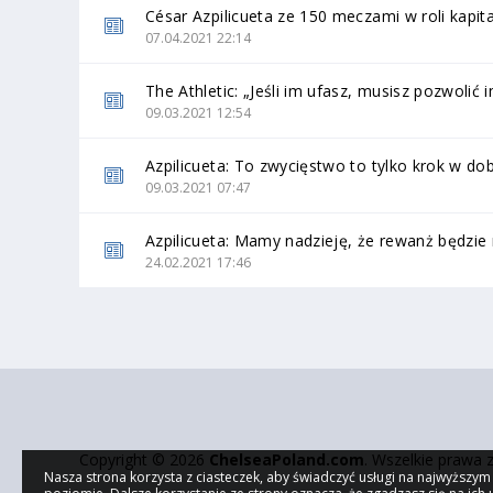
César Azpilicueta ze 150 meczami w roli kapit
07.04.2021 22:14
The Athletic: „Jeśli im ufasz, musisz pozwolić
09.03.2021 12:54
Azpilicueta: To zwycięstwo to tylko krok w do
09.03.2021 07:47
Azpilicueta: Mamy nadzieję, że rewanż będzie
24.02.2021 17:46
Copyright © 2026
ChelseaPoland.com
. Wszelkie prawa 
Nasza strona korzysta z ciasteczek, aby świadczyć usługi na najwyższym