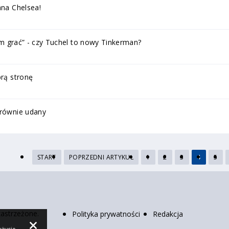
ana Chelsea!
 im grać” - czy Tuchel to nowy Tinkerman?
brą stronę
 równie udany
START
POPRZEDNI ARTYKUŁ
1
2
3
4
5
zastrzeżone.
Polityka prywatności
Redakcja