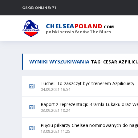
OSÓB ONLINE: 71
CHELSEA
POLAND
.COM
polski serwis fanów The Blues
WYNIKI WYSZUKIWANIA
TAG: CESAR AZPILIC
Tuchel: To zaszczyt być trenerem Azpilicuety
04.09.2021 16:54
Raport z reprezentacji: Bramki Lukaku oraz W
03.09.2021 10:24
Pięciu piłkarzy Chelsea nominowanych do nag
13.08.2021 11:25