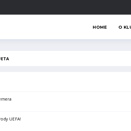
HOME
O KL
UETA
ernera
rody UEFA!