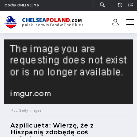
OSÓB ONLINE: 76
CHELSEA
POLAND
.COM
polski serwis fanów The Blues
Fot. Getty Images
Azpilicueta: Wierzę, że z
Hiszpanią zdobędę coś