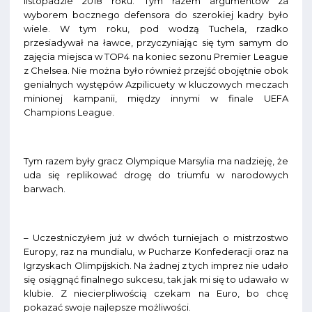
listopadzie 2018 roku. Tym razem argumentów za
wyborem bocznego defensora do szerokiej kadry było
wiele. W tym roku, pod wodzą Tuchela, rzadko
przesiadywał na ławce, przyczyniając się tym samym do
zajęcia miejsca w TOP4 na koniec sezonu Premier League
z Chelsea. Nie można było również przejść obojętnie obok
genialnych występów Azpilicuety w kluczowych meczach
minionej kampanii, między innymi w finale UEFA
Champions League.
Tym razem były gracz Olympique Marsylia ma nadzieję, że
uda się replikować drogę do triumfu w narodowych
barwach.
– Uczestniczyłem już w dwóch turniejach o mistrzostwo
Europy, raz na mundialu, w Pucharze Konfederacji oraz na
Igrzyskach Olimpijskich. Na żadnej z tych imprez nie udało
się osiągnąć finalnego sukcesu, tak jak mi się to udawało w
klubie. Z niecierpliwością czekam na Euro, bo chcę
pokazać swoje najlepsze możliwości.