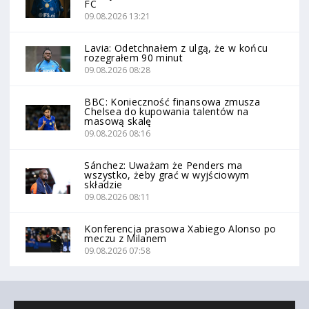
FC
09.08.2026 13:21
Lavia: Odetchnałem z ulgą, że w końcu
rozegrałem 90 minut
09.08.2026 08:28
BBC: Konieczność finansowa zmusza
Chelsea do kupowania talentów na
masową skalę
09.08.2026 08:16
Sánchez: Uważam że Penders ma
wszystko, żeby grać w wyjściowym
składzie
09.08.2026 08:11
Konferencja prasowa Xabiego Alonso po
meczu z Milanem
09.08.2026 07:58