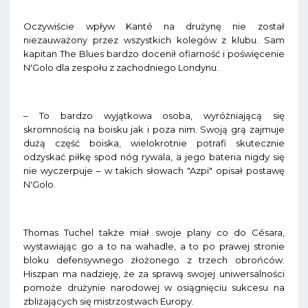
Oczywiście wpływ Kanté na drużynę nie został
niezauważony przez wszystkich kolegów z klubu. Sam
kapitan The Blues bardzo docenił ofiarność i poświęcenie
N'Golo dla zespołu z zachodniego Londynu.
– To bardzo wyjątkowa osoba, wyróżniającą się
skromnością na boisku jak i poza nim. Swoją grą zajmuje
dużą część boiska, wielokrotnie potrafi skutecznie
odzyskać piłkę spod nóg rywala, a jego bateria nigdy się
nie wyczerpuje – w takich słowach "Azpi" opisał postawę
N'Golo.
Thomas Tuchel także miał swoje plany co do Césara,
wystawiając go a to na wahadle, a to po prawej stronie
bloku defensywnego złożonego z trzech obrońców.
Hiszpan ma nadzieję, że za sprawą swojej uniwersalności
pomoże drużynie narodowej w osiągnięciu sukcesu na
zbliżających się mistrzostwach Europy.