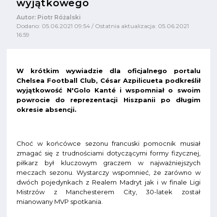
wyjątkowego
Autor: Piotr Różalski
Dodano: 05.06.2021 09:54 / Ostatnia aktualizacja: 05.06.2021
16:59
W krótkim wywiadzie dla oficjalnego portalu
Chelsea Football Club, César Azpilicueta podkreślił
wyjątkowość N'Golo Kanté i wspomniał o swoim
powrocie do reprezentacji Hiszpanii po długim
okresie absencji.
Choć w końcówce sezonu francuski pomocnik musiał
zmagać się z trudnościami dotyczącymi formy fizycznej,
piłkarz był kluczowym graczem w najważniejszych
meczach sezonu. Wystarczy wspomnieć, że zarówno w
dwóch pojedynkach z Realem Madryt jak i w finale Ligi
Mistrzów z Manchesterem City, 30-latek został
mianowany MVP spotkania.