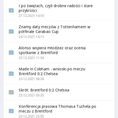
I po świętach, czyli drobne radości i stare
przykrości
27.12.2021 14:30
Znamy daty meczów z Tottenhamem w
półfinale Carabao Cup
24.12.2021 14:13
Alonso wspiera młodzież oraz ocenia
spotkanie z Brentford
23.12.2021 11:36
Made in Cobham - wnioski po meczu
Brentford 0:2 Chelsea
23.12.2021 08:38
Skrót: Brentford 0:2 Chelsea
23.12.2021 03:35
Konferencja prasowa Thomasa Tuchela po
meczu z Brentford
22.12.2021 23:05