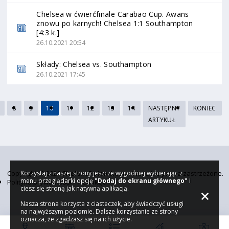
Chelsea w ćwierćfinale Carabao Cup. Awans
znowu po karnych! Chelsea 1:1 Southampton
[4:3 k.]
26.10.2021 20:54
Składy: Chelsea vs. Southampton
26.10.2021 17:45
8
9
10
11
12
13
14
NASTĘPNY
KONIEC
ARTYKUŁ
Copyright © 2026
ChelseaPoland.com
. Wszelkie prawa zastrzeżone.
Korzystaj z naszej strony jeszcze wygodniej wybierając z
menu przeglądarki opcję
"Dodaj do ekranu głównego"
i
Polityka prywatności
Redakcja
ciesz się stroną jak natywną aplikacją.
Nasza strona korzysta z ciasteczek, aby świadczyć usługi
na najwyższym poziomie. Dalsze korzystanie ze strony
oznacza, że zgadzasz się na ich użycie.