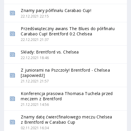
Znamy pary półfinału Carabao Cup!
22.12.2021 22:15
Przedświąteczny awans The Blues do półfinału
Carabao Cup! Brentford 0:2 Chelsea
22.12.2021 21:37
Składy: Brentford vs. Chelsea
22.12.2021 18:46
Z juniorami na Pszczoły! Brentford - Chelsea
[zapowiedź]
21.12.2021 21:57
Konferencja prasowa Thomasa Tuchela przed
meczem z Brentford
21.12.2021 14:56
Znamy datę ćwierćfinałowego meczu Chelsea
z Brentford w Carabao Cup
02.11.2021 16:34