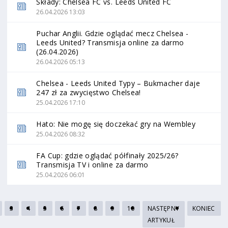
Składy: Chelsea FC vs. Leeds United FC
26.04.2026 13:03
Puchar Anglii. Gdzie oglądać mecz Chelsea -
Leeds United? Transmisja online za darmo
(26.04.2026)
26.04.2026 05:13
Chelsea - Leeds United Typy – Bukmacher daje
247 zł za zwycięstwo Chelsea!
25.04.2026 17:10
Hato: Nie mogę się doczekać gry na Wembley
25.04.2026 08:32
FA Cup: gdzie oglądać półfinały 2025/26?
Transmisja TV i online za darmo
25.04.2026 06:01
3
4
5
6
7
8
9
10
NASTĘPNY
KONIEC
ARTYKUŁ