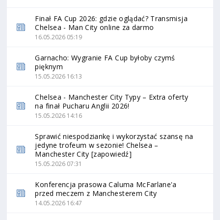
Finał FA Cup 2026: gdzie oglądać? Transmisja
Chelsea - Man City online za darmo
16.05.2026 05:19
Garnacho: Wygranie FA Cup byłoby czymś
pięknym
15.05.2026 16:13
Chelsea - Manchester City Typy – Extra oferty
na finał Pucharu Anglii 2026!
15.05.2026 14:16
Sprawić niespodziankę i wykorzystać szansę na
jedyne trofeum w sezonie! Chelsea –
Manchester City [zapowiedź]
15.05.2026 07:31
Konferencja prasowa Caluma McFarlane'a
przed meczem z Manchesterem City
14.05.2026 16:47