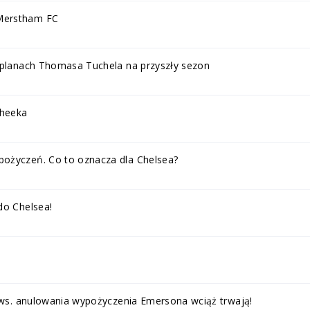
Merstham FC
w planach Thomasa Tuchela na przyszły sezon
Cheeka
pożyczeń. Co to oznacza dla Chelsea?
do Chelsea!
e ws. anulowania wypożyczenia Emersona wciąż trwają!