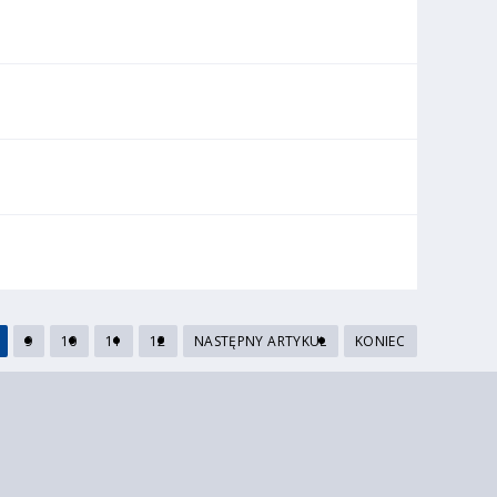
9
10
11
12
NASTĘPNY ARTYKUŁ
KONIEC