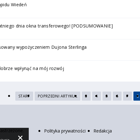
apidu Wiedeń
ostatniego dnia okna transferowego! [PODSUMOWANIE]
resowany wypożyczeniem Dujona Sterlinga
dobrze wpłynąć na mój rozwój
START
POPRZEDNI ARTYKUŁ
3
4
5
6
7
8
zastrzeżone.
Polityka prywatności
Redakcja