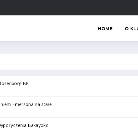
HOME
O KL
 Rosenborg BK
aniem Emersona na stałe
 wypożyczenia Bakayoko