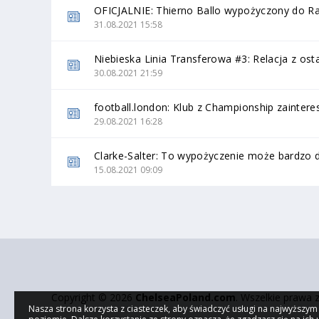
OFICJALNIE: Thierno Ballo wypożyczony do R
31.08.2021 15:58
Niebieska Linia Transferowa #3: Relacja z 
30.08.2021 21:59
football.london: Klub z Championship zainte
29.08.2021 16:28
Clarke-Salter: To wypożyczenie może bardzo 
15.08.2021 09:09
Copyright © 2026
ChelseaPoland.com
. Wszelkie prawa 
Nasza strona korzysta z ciasteczek, aby świadczyć usługi na najwyższym