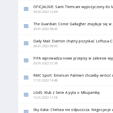
OFICJALNIE: Sami Tlemcani wypożyczony do 
04.02.2022 12:09
The Guardian: Conor Gallagher znajduje się 
30.01.2022 08:43
Daily Mail: Everton chętny pozyskać Loftusa-
28.01.2022 09:30
FIFA wprowadza nowe przepisy w zakresie wy
20.01.2022 21:38
RMC Sport: Emerson Palmieri chciałby wrócić 
17.01.2022 19:48
LGdS: Klub z Serie A pyta o Mbuyambę
13.01.2022 11:58
Sky Italia: Chelsea nie odpuszcza. Negocjacj