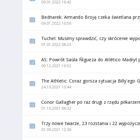
09.01.2022 16:42
Bednarek: Armando Broję czeka świetlana prz
04.01.2022 10:56
Tuchel: Musimy sprawdzić, czy skrócenie wyp
01.01.2022 08:23
AS: Powrót Saúla Ñígueza do Atlético Madryt 
09.12.2021 16:52
The Athletic: Coraz gorsza sytuacja Billy'ego
24.10.2021 10:44
Conor Gallagher po raz drugi z rzędu piłkarze
01.10.2021 06:32
Trzy nowe twarze, 23 rozstania i 22 wypożyc
01.09.2021 12:36