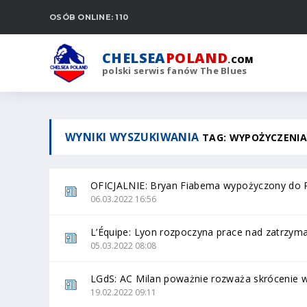
OSÓB ONLINE: 110
CHELSEA
POLAND
.COM
polski serwis fanów The Blues
WYNIKI WYSZUKIWANIA
TAG: WYPOŻYCZENIA
OFICJALNIE: Bryan Fiabema wypożyczony do
06.03.2022 16:56
L’Équipe: Lyon rozpoczyna prace nad zatrzym
05.03.2022 08:08
LGdS: AC Milan poważnie rozważa skrócenie
19.02.2022 09:11