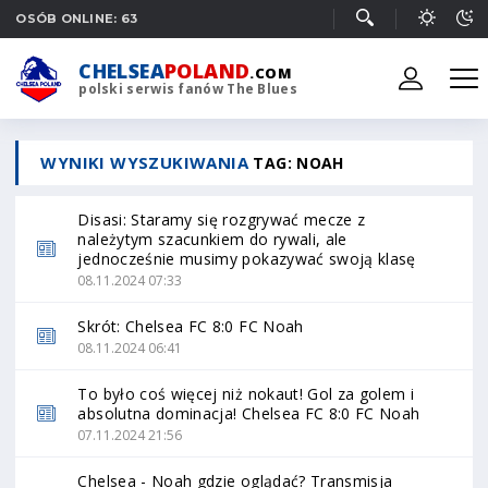
OSÓB ONLINE: 63
CHELSEA
POLAND
.COM
polski serwis fanów The Blues
WYNIKI WYSZUKIWANIA
TAG: NOAH
Disasi: Staramy się rozgrywać mecze z
należytym szacunkiem do rywali, ale
jednocześnie musimy pokazywać swoją klasę
08.11.2024 07:33
Skrót: Chelsea FC 8:0 FC Noah
08.11.2024 06:41
To było coś więcej niż nokaut! Gol za golem i
absolutna dominacja! Chelsea FC 8:0 FC Noah
07.11.2024 21:56
Chelsea - Noah gdzie oglądać? Transmisja