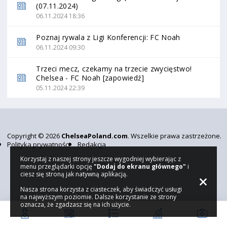
(07.11.2024)
06.11.2024 18:36
Poznaj rywala z Ligi Konferencji: FC Noah
06.11.2024 09:30
Trzeci mecz, czekamy na trzecie zwycięstwo!
Chelsea - FC Noah [zapowiedź]
05.11.2024 22:39
Copyright © 2026
ChelseaPoland.com
. Wszelkie prawa zastrzeżone.
Polityka prywatności
Redakcja
Korzystaj z naszej strony jeszcze wygodniej wybierając z
menu przeglądarki opcję
"Dodaj do ekranu głównego"
i
ciesz się stroną jak natywną aplikacją.
Nasza strona korzysta z ciasteczek, aby świadczyć usługi
na najwyższym poziomie. Dalsze korzystanie ze strony
oznacza, że zgadzasz się na ich użycie.