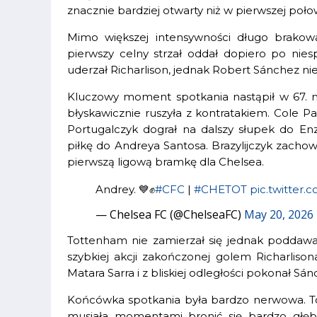
znacznie bardziej otwarty niż w pierwszej poło
Mimo większej intensywności długo brakow
pierwszy celny strzał oddał dopiero po nie
uderzał Richarlison, jednak Robert Sánchez ni
Kluczowy moment spotkania nastąpił w 67. mi
błyskawicznie ruszyła z kontratakiem. Cole 
Portugalczyk dograł na dalszy słupek do En
piłkę do Andreya Santosa. Brazylijczyk zacho
pierwszą ligową bramkę dla Chelsea.
Andrey. 💙✊
#CFC
|
#CHETOT
pic.twitte
— Chelsea FC (@ChelseaFC)
May 20, 2026
Tottenham nie zamierzał się jednak poddawać
szybkiej akcji zakończonej golem Richarlison
Matara Sarra i z bliskiej odległości pokonał Sán
Końcówka spotkania była bardzo nerwowa. Tot
musiała momentami bronić się bardzo głęb