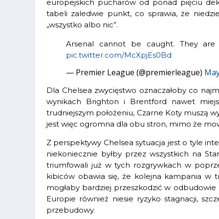
europejskich pucharów od ponad pięciu deka
tabeli zaledwie punkt, co sprawia, że nied
„wszystko albo nic”.
Arsenal cannot be caught. They are
pic.twitter.com/McXpjEs0Bd
— Premier League (@premierleague)
May
Dla Chelsea zwycięstwo oznaczałoby co najmni
wynikach Brighton i Brentford nawet miej
trudniejszym położeniu, Czarne Koty muszą wygr
jest więc ogromna dla obu stron, mimo że mow
Z perspektywy Chelsea sytuacja jest o tyle int
niekoniecznie byłby przez wszystkich na St
triumfowali już w tych rozgrywkach w popr
kibiców obawia się, że kolejna kampania w t
mogłaby bardziej przeszkodzić w odbudowie dr
Europie również niesie ryzyko stagnacji, szc
przebudowy.