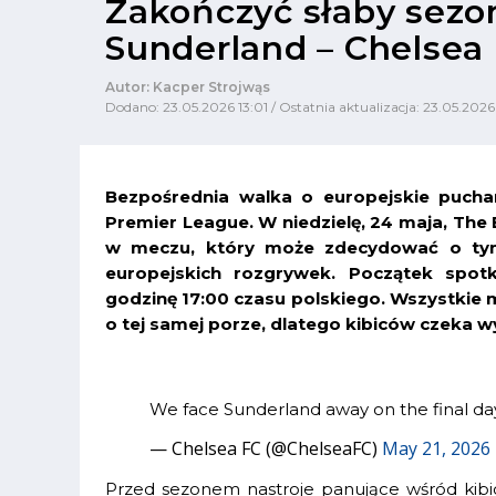
Zakończyć słaby sezo
Sunderland – Chelsea
Autor: Kacper Strojwąs
Dodano: 23.05.2026 13:01 / Ostatnia aktualizacja: 23.05.2026
Bezpośrednia walka o europejskie pucha
Premier League. W niedzielę, 24 maja, The
w meczu, który może zdecydować o tym
europejskich rozgrywek. Początek spot
godzinę 17:00 czasu polskiego. Wszystkie 
o tej samej porze, dlatego kibiców czeka w
We face Sunderland away on the final day
— Chelsea FC (@ChelseaFC)
May 21, 2026
Przed sezonem nastroje panujące wśród kib