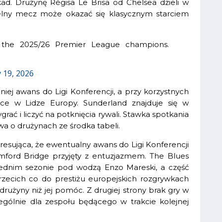
d. Drużynę Régisa Le Brisa od Chelsea dzieli w
zielny mecz może okazać się klasycznym starciem
 the 2025/26 Premier League champions.
 19, 2026
ej awans do Ligi Konferencji, a przy korzystnych
sce w Lidze Europy. Sunderland znajduje się w
ać i liczyć na potknięcia rywali. Stawka spotkania
a o drużynach ze środka tabeli.
eresująca, że ewentualny awans do Ligi Konferencji
amford Bridge przyjęty z entuzjazmem. The Blues
zednim sezonie pod wodzą Enzo Mareski, a część
rzecich co do prestiżu europejskich rozgrywkach
użyny niż jej pomóc. Z drugiej strony brak gry w
zególnie dla zespołu będącego w trakcie kolejnej