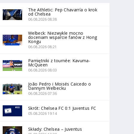
The Athletic: Pep Chavarría o krok
od Chelsea
06.08.2026 08:38
Welbeck: Niezwykle mocno
doceniam wsparcie fanów z Hong
Kongu
06.08.2026 08:21
Pamiętniki z tournée: Kavuma-
McQueen
06.08.2026 08:03
João Pedro i Moisés Caicedo o
Dannym Welbecku
06.08.2026 07:36
Skrót: Chelsea FC 0:1 Juventus FC
05.08.2026 19:14
Składy: Chelsea – Juventus