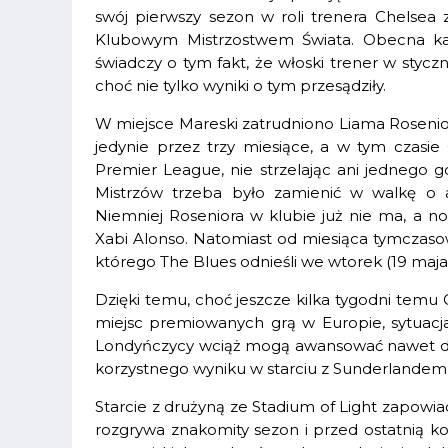
swój pierwszy sezon w roli trenera Chelsea 
Klubowym Mistrzostwem Świata. Obecna kam
świadczy o tym fakt, że włoski trener w styc
choć nie tylko wyniki o tym przesądziły.
W miejsce Mareski zatrudniono Liama Rosenio
jedynie przez trzy miesiące, a w tym czasi
Premier League, nie strzelając ani jednego g
Mistrzów trzeba było zamienić w walkę o 
Niemniej Roseniora w klubie już nie ma, a
Xabi Alonso. Natomiast od miesiąca tymcza
którego The Blues odnieśli we wtorek (19 maj
Dzięki temu, choć jeszcze kilka tygodni temu C
miejsc premiowanych grą w Europie, sytuacja
Londyńczycy wciąż mogą awansować nawet do L
korzystnego wyniku w starciu z Sunderlandem,
Starcie z drużyną ze Stadium of Light zapow
rozgrywa znakomity sezon i przed ostatnią ko