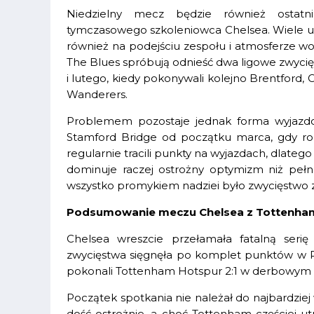
Niedzielny mecz będzie również ostat
tymczasowego szkoleniowca Chelsea. Wiele uwa
również na podejściu zespołu i atmosferze w
The Blues spróbują odnieść dwa ligowe zwycię
i lutego, kiedy pokonywali kolejno Brentford
Wanderers.
Problemem pozostaje jednak forma wyjazd
Stamford Bridge od początku marca, gdy rozb
regularnie tracili punkty na wyjazdach, dlate
dominuje raczej ostrożny optymizm niż peł
wszystko promykiem nadziei było zwycięstwo
Podsumowanie meczu Chelsea z Tottenh
Chelsea wreszcie przełamała fatalną ser
zwycięstwa sięgnęła po komplet punktów w 
pokonali Tottenham Hotspur 2:1 w derbowym s
Początek spotkania nie należał do najbardzi
dość ostrożnie, a choć Tottenham częściej utr