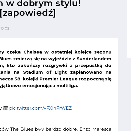
n w dobrym stylu!
 [zapowiedź]
 13:02
ry czeka Chelsea w ostatniej kolejce sezonu
 Blues zmierzą się na wyjeździe z Sunderlandem
, kto zakończy rozgrywki z przepustką do
kania na Stadium of Light zaplanowano na
mecze 38. kolejki Premier League rozpoczną się
yjątkowo emocjonująca multiliga.
. 🔜
pic.twitter.com/vFXlnFrWEZ
iców The Blues były bardzo dobre. Enzo Maresca