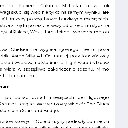
nim spotkaniem Caluma McFarlane’a w roli
gi skupi się więc nie tylko na samym wyniku, ale
okół drużyny po wyjątkowo burzliwych miesiącach.
stwa z rzędu po raz pierwszy od przełomu stycznia
, Crystal Palace, West Ham United i Wolverhampton
owa. Chelsea nie wygrała ligowego meczu poza
iła Aston Villę 4:1. Od tamtej pory londyńczycy
go przed wyprawą na Stadium of Light wśród kibiców
na wiara w szczęśliwe zakończenie sezonu. Mimo
 z Tottenhamem.
amem
ię i po ponad dwóch miesiącach bez ligowego
Premier League. We wtorkowy wieczór The Blues
tarciu na Stamford Bridge.
ej widowiskowych. Obie drużyny podeszły do meczu
zymywał się przy piłce, niewiele z tego wynikało.