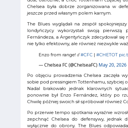
Chelsea była dobrze zorganizowana w defen
jeszcze przed własnym polem karnym.
The Blues wyglądali na zespół spokojniejszy
londyńczycy wykorzystali swoją pierwsz
Fernándeza, a Argentyńczyk zdecydował się na u
nie tylko efektowny, ale również niezwykle w
Enzo from range! ☄️
#CFC
|
#CHETOT
pic
— Chelsea FC (@ChelseaFC)
May 20, 2026
Po objęciu prowadzenia Chelsea zaczęła wyg
sobie pod pressingiem Tottenhamu, szybciej op
Nadal brakowało jednak klarownych sytuac
ponownie był Enzo Fernández, który po rzu
Chwilę później swoich sił spróbował również Co
Po przerwie tempo spotkania wyraźnie wzrosło
zepchnąć Chelsea do defensywy, jednak dr
wyłącznie do obrony. The Blues odpowiadal