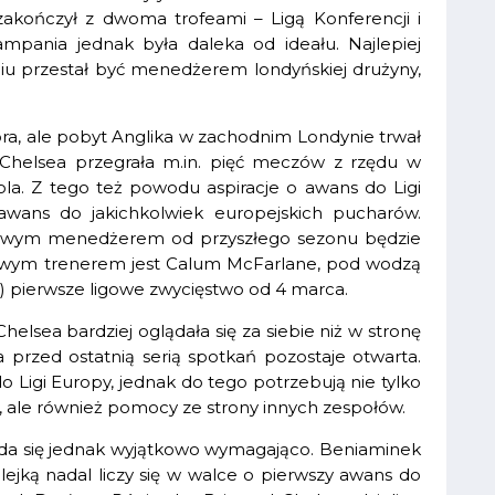
zakończył z dwoma trofeami – Ligą Konferencji i
pania jednak była daleka od ideału. Najlepiej
zniu przestał być menedżerem londyńskiej drużyny,
ra, ale pobyt Anglika w zachodnim Londynie trwał
e Chelsea przegrała m.in. pięć meczów z rzędu w
ola. Z tego też powodu aspiracje o awans do Ligi
awans do jakichkolwiek europejskich pucharów.
 nowym menedżerem od przyszłego sezonu będzie
sowym trenerem jest Calum McFarlane, pod wodzą
a) pierwsze ligowe zwycięstwo od 4 marca.
helsea bardziej oglądała się za siebie niż w stronę
 przed ostatnią serią spotkań pozostaje otwarta.
igi Europy, jednak do tego potrzebują nie tylko
 ale również pomocy ze strony innych zespołów.
iada się jednak wyjątkowo wymagająco. Beniaminek
lejką nadal liczy się w walce o pierwszy awans do