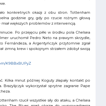
wie.
ało konkretnych okazji z obu stron. Tottenham
spełna godzinie gry, gdy po rzucie rożnym głową
e miał większych problemów z interwencją.
nucie. Po przejęciu piłki w środku pola Chelsea
Palmer uruchomił Pedro Neto na prawym skrzydle,
zo Fernándeza, a Argentyńczyk przytomnie zgrał
wał zimną krew i spokojnym strzałem zdobył swoją
r.com/K9BBxBUPyZ
. Kilka minut później Koguty złapały kontakt po
a. Brazylijczyk wykorzystał sprytne zagranie Pape
cheza.
tenham rzucił wszystkie siły do ataku, a Chelsea
oko. The Blues mieli okazje do wyprowadzenia