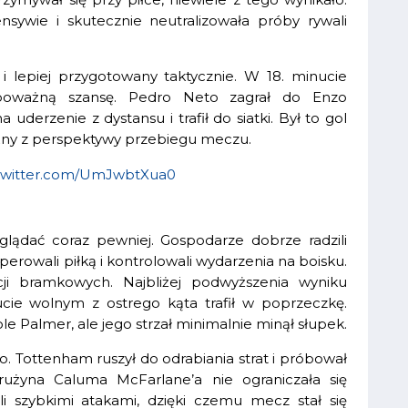
sywie i skutecznie neutralizowała próby rywali
 i lepiej przygotowany taktycznie. W 18. minucie
ą poważną szansę. Pedro Neto zagrał do Enzo
derzenie z dystansu i trafił do siatki. Był to gol
ażny z perspektywy przebiegu meczu.
.twitter.com/UmJwbtXua0
lądać coraz pewniej. Gospodarze dobrze radzili
erowali piłką i kontrolowali wydarzenia na boisku.
ji bramkowych. Najbliżej podwyższenia wyniku
cie wolnym z ostrego kąta trafił w poprzeczkę.
le Palmer, ale jego strzał minimalnie minął słupek.
. Tottenham ruszył do odrabiania strat i próbował
użyna Caluma McFarlane’a nie ograniczała się
i szybkimi atakami, dzięki czemu mecz stał się