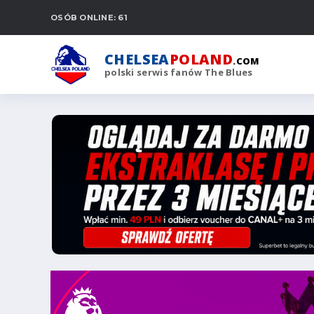
OSÓB ONLINE: 61
CHELSEA
POLAND
.COM
polski serwis fanów The Blues