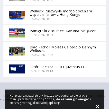
Welbeck: Niezwykle mocno doceniam
wsparcie fanów z Hong Kongu
06.08.2026 08:21
Pamiętniki z tournée: Kavuma-McQueen
06.08.2026 08:03
João Pedro i Moisés Caicedo o Dannym
Welbecku
06.08.2026 07:36
Skrót: Chelsea FC 0:1 Juventus FC
05.08.2026 19:14
Copyright © 2026
ChelseaPoland.com
. Wszelkie prawa zastrzeżone.
Korzystaj z naszej strony jeszcze wygodniej wybierając z
menu przeglądarki opcję
"Dodaj do ekranu głównego"
i
Polityka prywatności
Redakcja
ciesz się stroną jak natywną aplikacją.