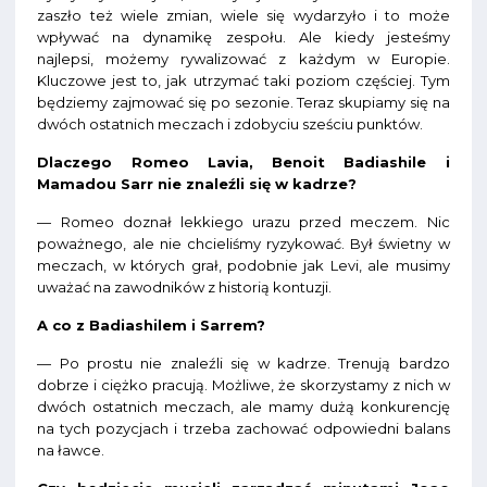
zaszło też wiele zmian, wiele się wydarzyło i to może
wpływać na dynamikę zespołu. Ale kiedy jesteśmy
najlepsi, możemy rywalizować z każdym w Europie.
Kluczowe jest to, jak utrzymać taki poziom częściej. Tym
będziemy zajmować się po sezonie. Teraz skupiamy się na
dwóch ostatnich meczach i zdobyciu sześciu punktów.
Dlaczego Romeo Lavia, Benoit Badiashile i
Mamadou Sarr nie znaleźli się w kadrze?
— Romeo doznał lekkiego urazu przed meczem. Nic
poważnego, ale nie chcieliśmy ryzykować. Był świetny w
meczach, w których grał, podobnie jak Levi, ale musimy
uważać na zawodników z historią kontuzji.
A co z Badiashilem i Sarrem?
— Po prostu nie znaleźli się w kadrze. Trenują bardzo
dobrze i ciężko pracują. Możliwe, że skorzystamy z nich w
dwóch ostatnich meczach, ale mamy dużą konkurencję
na tych pozycjach i trzeba zachować odpowiedni balans
na ławce.