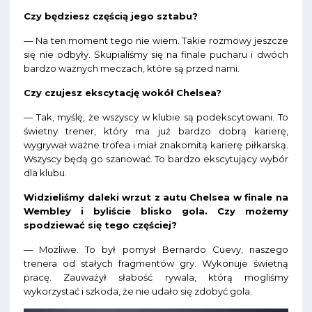
Czy będziesz częścią jego sztabu?
— Na ten moment tego nie wiem. Takie rozmowy jeszcze
się nie odbyły. Skupialiśmy się na finale pucharu i dwóch
bardzo ważnych meczach, które są przed nami.
Czy czujesz ekscytację wokół Chelsea?
— Tak, myślę, że wszyscy w klubie są podekscytowani. To
świetny trener, który ma już bardzo dobrą karierę,
wygrywał ważne trofea i miał znakomitą karierę piłkarską.
Wszyscy będą go szanować. To bardzo ekscytujący wybór
dla klubu.
Widzieliśmy daleki wrzut z autu Chelsea w finale na
Wembley i byliście blisko gola. Czy możemy
spodziewać się tego częściej?
— Możliwe. To był pomysł Bernardo Cuevy, naszego
trenera od stałych fragmentów gry. Wykonuje świetną
pracę. Zauważył słabość rywala, którą mogliśmy
wykorzystać i szkoda, że nie udało się zdobyć gola.