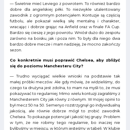
— Świetnie mieć Leviego z powrotem. To również bardzo
dobre dla angielskiej piłki. To niezwykle utalentowany
zawodnik z ogromnym potencjałem. Kontuzje są częścią
futbolu, ale pokazał wielką siłę mentalną i charakter,
wracając i dobrze grając na Anfield oraz w finale FA Cup.
Bardzo się cieszę z jego powrotu. Wniósł dużo do zespołu
zarówno na boisku, jak i poza nim. To były dla niego dwa
bardzo dobre mecze i mam nadzieję, że mocno zakończy
sezon.
Co konkretnie musi poprawić Chelsea, aby zbliżyć
się do poziomu Manchesteru City?
— Trudno wyciągać wielkie wnioski na podstawie tak
małej próbki meczów. Ale gdy mówię, że widzieliśmy, do
czego ta drużyna jest zdolna, to mam na myśli to, że musi
pokazywać to regularniej. Mimo wielu kontuzji zagraliśmy z
Manchesterem City jak równy z równym. W mojej opinii to
był mecz 50 na 50. Semenyo rozstrzygnął go indywidualną
jakością, ale równie dobrze mógł to zrobić zawodnik
Chelsea. To pokazuje potencjał i jakość tej grupy. Problem
w tym, że nie robimy tego regularnie, bo inaczej nie
bylibyśmy w miejscu, w którym jesteśmy w tabeli. W klubie