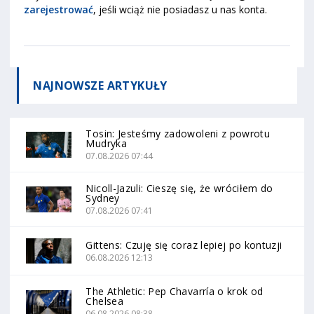
zarejestrować
, jeśli wciąż nie posiadasz u nas konta.
NAJNOWSZE
ARTYKUŁY
Tosin: Jesteśmy zadowoleni z powrotu
Mudryka
07.08.2026 07:44
Nicoll-Jazuli: Cieszę się, że wróciłem do
Sydney
07.08.2026 07:41
Gittens: Czuję się coraz lepiej po kontuzji
06.08.2026 12:13
The Athletic: Pep Chavarría o krok od
Chelsea
06.08.2026 08:38