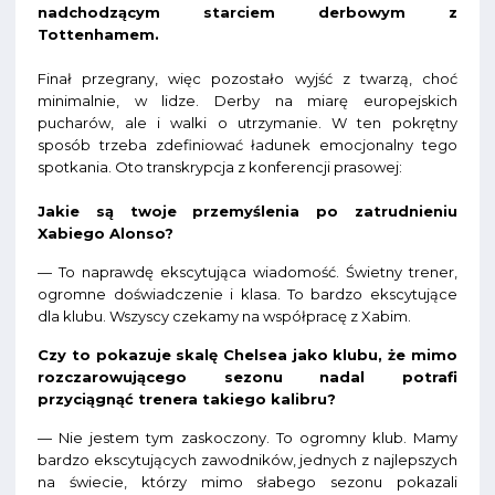
nadchodzącym starciem derbowym z
Tottenhamem.
Finał przegrany, więc pozostało wyjść z twarzą, choć
minimalnie, w lidze. Derby na miarę europejskich
pucharów, ale i walki o utrzymanie. W ten pokrętny
sposób trzeba zdefiniować ładunek emocjonalny tego
spotkania. Oto transkrypcja z konferencji prasowej:
Jakie są twoje przemyślenia po zatrudnieniu
Xabiego Alonso?
— To naprawdę ekscytująca wiadomość. Świetny trener,
ogromne doświadczenie i klasa. To bardzo ekscytujące
dla klubu. Wszyscy czekamy na współpracę z Xabim.
Czy to pokazuje skalę Chelsea jako klubu, że mimo
rozczarowującego sezonu nadal potrafi
przyciągnąć trenera takiego kalibru?
— Nie jestem tym zaskoczony. To ogromny klub. Mamy
bardzo ekscytujących zawodników, jednych z najlepszych
na świecie, którzy mimo słabego sezonu pokazali