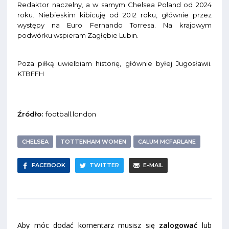
Redaktor naczelny, a w samym Chelsea Poland od 2024
roku. Niebieskim kibicuję od 2012 roku, głównie przez
występy na Euro Fernando Torresa. Na krajowym
podwórku wspieram Zagłębie Lubin.
Poza piłką uwielbiam historię, głównie byłej Jugosławii.
KTBFFH
Źródło:
football.london
CHELSEA
TOTTENHAM WOMEN
CALUM MCFARLANE
FACEBOOK
TWITTER
E-MAIL
Aby móc dodać komentarz musisz się
zalogować
lub