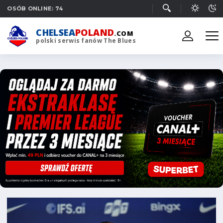
OSÓB ONLINE: 74
CHELSEA
POLAND
.COM
polski serwis fanów The Blues