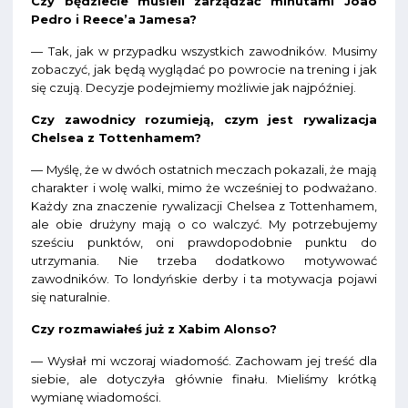
Czy będziecie musieli zarządzać minutami Joao
Pedro i Reece’a Jamesa?
— Tak, jak w przypadku wszystkich zawodników. Musimy
zobaczyć, jak będą wyglądać po powrocie na trening i jak
się czują. Decyzje podejmiemy możliwie jak najpóźniej.
Czy zawodnicy rozumieją, czym jest rywalizacja
Chelsea z Tottenhamem?
— Myślę, że w dwóch ostatnich meczach pokazali, że mają
charakter i wolę walki, mimo że wcześniej to podważano.
Każdy zna znaczenie rywalizacji Chelsea z Tottenhamem,
ale obie drużyny mają o co walczyć. My potrzebujemy
sześciu punktów, oni prawdopodobnie punktu do
utrzymania. Nie trzeba dodatkowo motywować
zawodników. To londyńskie derby i ta motywacja pojawi
się naturalnie.
Czy rozmawiałeś już z Xabim Alonso?
— Wysłał mi wczoraj wiadomość. Zachowam jej treść dla
siebie, ale dotyczyła głównie finału. Mieliśmy krótką
wymianę wiadomości.