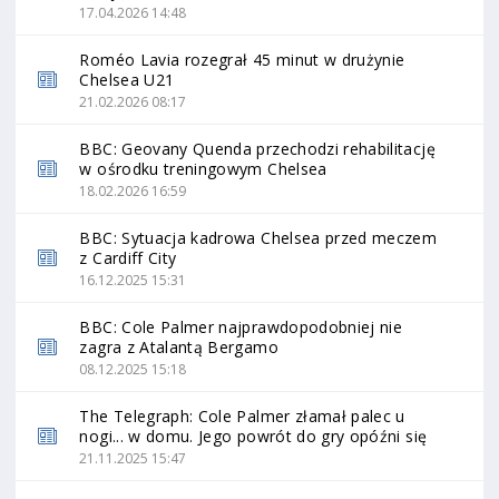
17.04.2026 14:48
Roméo Lavia rozegrał 45 minut w drużynie
Chelsea U21
21.02.2026 08:17
BBC: Geovany Quenda przechodzi rehabilitację
w ośrodku treningowym Chelsea
18.02.2026 16:59
BBC: Sytuacja kadrowa Chelsea przed meczem
z Cardiff City
16.12.2025 15:31
BBC: Cole Palmer najprawdopodobniej nie
zagra z Atalantą Bergamo
08.12.2025 15:18
The Telegraph: Cole Palmer złamał palec u
nogi... w domu. Jego powrót do gry opóźni się
21.11.2025 15:47