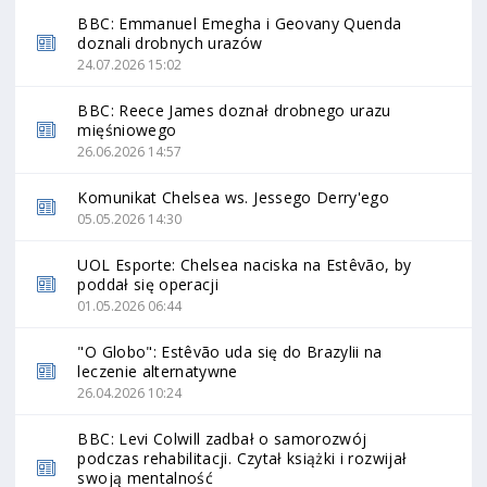
BBC: Emmanuel Emegha i Geovany Quenda
doznali drobnych urazów
24.07.2026 15:02
BBC: Reece James doznał drobnego urazu
mięśniowego
26.06.2026 14:57
Komunikat Chelsea ws. Jessego Derry'ego
05.05.2026 14:30
UOL Esporte: Chelsea naciska na Estêvão, by
poddał się operacji
01.05.2026 06:44
"O Globo": Estêvão uda się do Brazylii na
leczenie alternatywne
26.04.2026 10:24
BBC: Levi Colwill zadbał o samorozwój
podczas rehabilitacji. Czytał książki i rozwijał
swoją mentalność