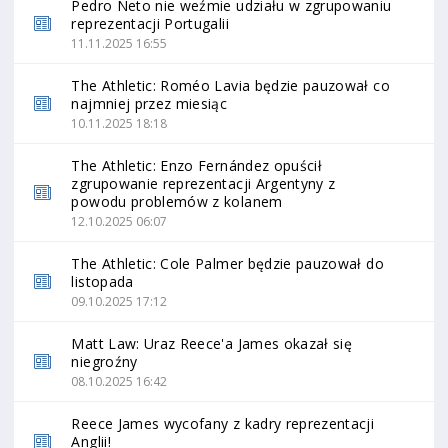
Pedro Neto nie weźmie udziału w zgrupowaniu
reprezentacji Portugalii
11.11.2025 16:55
The Athletic: Roméo Lavia będzie pauzował co
najmniej przez miesiąc
10.11.2025 18:18
The Athletic: Enzo Fernández opuścił
zgrupowanie reprezentacji Argentyny z
powodu problemów z kolanem
12.10.2025 06:07
The Athletic: Cole Palmer będzie pauzował do
listopada
09.10.2025 17:12
Matt Law: Uraz Reece'a James okazał się
niegroźny
08.10.2025 16:42
Reece James wycofany z kadry reprezentacji
Anglii!