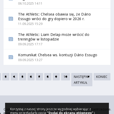
06.10.2025 14:11
The Athletic: Chelsea obawia się, że Dário
Essugo wróci do gry dopiero w 2026 r.
11.09.2025 15:29
The Athletic: Liam Delap może wrócić do
treningów w listopadzie
09.09.2025 17:17
Komunikat Chelsea ws. kontuzji Dário Essugo
09.09.2025 13:27
3
4
5
6
7
8
9
10
NASTĘPNY
KONIEC
ARTYKUŁ
Copyright © 2026
ChelseaPoland.com
. Wszelkie prawa zastrzeżone.
Korzystaj z naszej strony jeszcze wygodniej wybierając z
menu przeglądarki opcję
"Dodaj do ekranu głównego"
i
Polityka prywatności
Redakcja