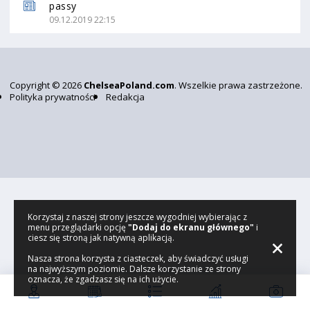
passy
09.12.2019 22:15
Copyright © 2026
ChelseaPoland.com
. Wszelkie prawa zastrzeżone.
Polityka prywatności
Redakcja
Korzystaj z naszej strony jeszcze wygodniej wybierając z
menu przeglądarki opcję
"Dodaj do ekranu głównego"
i
ciesz się stroną jak natywną aplikacją.
Nasza strona korzysta z ciasteczek, aby świadczyć usługi
na najwyższym poziomie. Dalsze korzystanie ze strony
oznacza, że zgadzasz się na ich użycie.