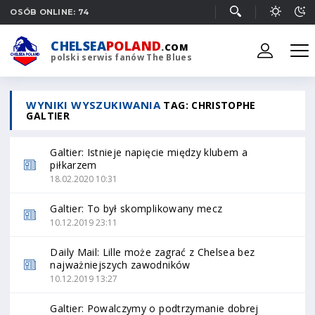
OSÓB ONLINE: 74
CHELSEA
POLAND
.COM
polski serwis fanów The Blues
WYNIKI WYSZUKIWANIA
TAG: CHRISTOPHE
GALTIER
Galtier: Istnieje napięcie między klubem a
piłkarzem
18.02.2020 10:31
Galtier: To był skomplikowany mecz
10.12.2019 23:11
Daily Mail: Lille może zagrać z Chelsea bez
najważniejszych zawodników
10.12.2019 13:27
Galtier: Powalczymy o podtrzymanie dobrej