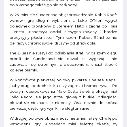
pola karnego także go nie zaskoczył.
W 25. minucie Sunderland objął prowadzenie. Robin Roefs
wznowił grę długim wybiciem, a Luke O'Nien wygrał
pojedynek główkowy z Jorrelem Hato i zagrał do Traia
Hume'a. Irlandczyk oddał niesygnalizowany i bardzo
precyzyjny płaski strzał. Tym razem Robert Sánchez nie
dał rady uchronić swojej drużyny od utraty gola.
The Blues nie ruszyli do odrabiania strat i w dalszym ciągu
bronili się. Sunderland nie dawał za wygraną i nie
zadowalał się skromnym prowadzeniem, chciał strzelić
kolejne bramki.
W końcówce pierwszej połowy piłkarze Chelsea złapali
jakby drugi oddech i kilka razy zagrozili bramce rywali. Po
dobrym dośrodkowaniu Malo Gusto świetną okazję miał
João Pedro, ale jego strzał głową z bliskiej odległości
okazał się nieznacznie niecelny. Ostatecznie do końca
pierwszej części gry wynik nie uległ zmianie.
W drugiej połowie obraz meczu nie zmieniał się. Chwilę po
wznowieniu gry Sunderland miał świetną okazję, by