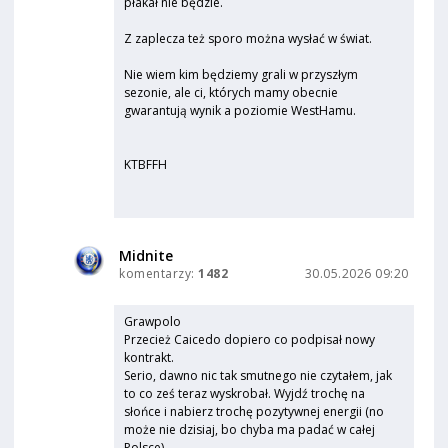
płakał nie będzie.
Z zaplecza też sporo można wysłać w świat.
Nie wiem kim będziemy grali w przyszłym
sezonie, ale ci, których mamy obecnie
gwarantują wynik a poziomie WestHamu.
KTBFFH
Midnite
komentarzy:
1482
30.05.2026 09:20
Grawpolo
Przecież Caicedo dopiero co podpisał nowy
kontrakt.
Serio, dawno nic tak smutnego nie czytałem, jak
to co ześ teraz wyskrobał. Wyjdź trochę na
słońce i nabierz trochę pozytywnej energii (no
może nie dzisiaj, bo chyba ma padać w całej
Polsce).