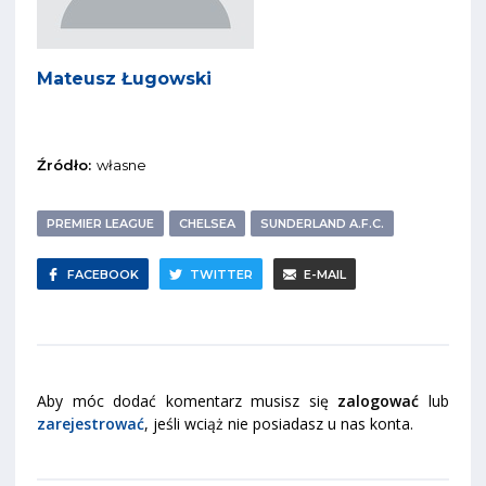
Mateusz Ługowski
Źródło:
własne
PREMIER LEAGUE
CHELSEA
SUNDERLAND A.F.C.
FACEBOOK
TWITTER
E-MAIL
Aby móc dodać komentarz musisz się
zalogować
lub
zarejestrować
, jeśli wciąż nie posiadasz u nas konta.