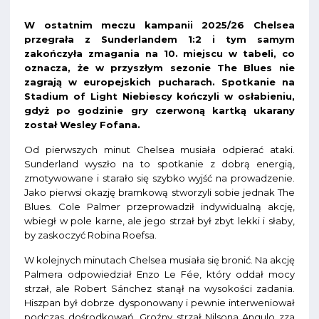
W ostatnim meczu kampanii 2025/26 Chelsea
przegrała z Sunderlandem 1:2 i tym samym
zakończyła zmagania na 10. miejscu w tabeli, co
oznacza, że w przyszłym sezonie The Blues nie
zagrają w europejskich pucharach. Spotkanie na
Stadium of Light Niebiescy kończyli w osłabieniu,
gdyż po godzinie gry czerwoną kartką ukarany
został Wesley Fofana.
Od pierwszych minut Chelsea musiała odpierać ataki.
Sunderland wyszło na to spotkanie z dobrą energią,
zmotywowane i starało się szybko wyjść na prowadzenie.
Jako pierwsi okazję bramkową stworzyli sobie jednak The
Blues. Cole Palmer przeprowadził indywidualną akcję,
wbiegł w pole karne, ale jego strzał był zbyt lekki i słaby,
by zaskoczyć Robina Roefsa.
W kolejnych minutach Chelsea musiała się bronić. Na akcję
Palmera odpowiedział Enzo Le Fée, który oddał mocy
strzał, ale Robert Sánchez stanął na wysokości zadania.
Hiszpan był dobrze dysponowany i pewnie interweniował
podczas dośrodkowań. Groźny strzał Nilsona Angulo zza