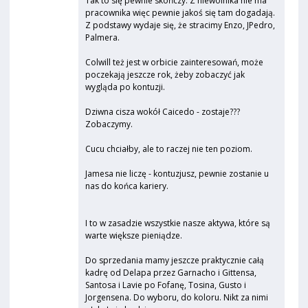
Tak to się pewnie skończy. Z niewolnika nie ma
pracownika więc pewnie jakoś się tam dogadają.
Z podstawy wydaje się, że stracimy Enzo, JPedro,
Palmera.
Colwill też jest w orbicie zainteresowań, może
poczekają jeszcze rok, żeby zobaczyć jak
wygląda po kontuzji.
Dziwna cisza wokół Caicedo - zostaje???
Zobaczymy.
Cucu chciałby, ale to raczej nie ten poziom.
Jamesa nie liczę - kontuzjusz, pewnie zostanie u
nas do końca kariery.
I to w zasadzie wszystkie nasze aktywa, które są
warte większe pieniądze.
Do sprzedania mamy jeszcze praktycznie całą
kadrę od Delapa przez Garnacho i Gittensa,
Santosa i Lavie po Fofanę, Tosina, Gusto i
Jorgensena. Do wyboru, do koloru. Nikt za nimi