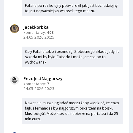
Fofana po raz kolejny potwierdził jaki jest beznadziejny i
to jest najważniejszy wniosek tego meczu.
jacekkorbka
komentarzy:
408
24.05.2026 20:25
Cały Fofana szklo i bezmozg. Z obecnego składu jedynie
szkoda mi by było Caisedo i może Jamesa bo to
wychowanek
EnzoJestNajgorszy
komentarzy:
7
24.05.2026 20:23
Nawet nie musze ogladać meczu żeby wiedzieć, że enzo
fajfus fernandez był najgorszym piłkarzem na boisku.
Musi odejść. Może ktoś sie nabierze na partacza i da 25
mln euro.