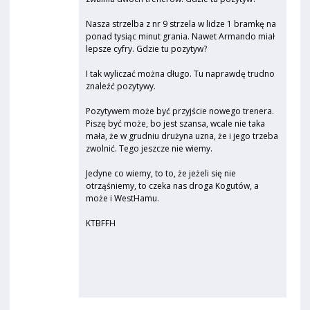
Nasza strzelba z nr 9 strzela w lidze 1 bramkę na
ponad tysiąc minut grania. Nawet Armando miał
lepsze cyfry. Gdzie tu pozytyw?
I tak wyliczać można długo. Tu naprawdę trudno
znaleźć pozytywy.
Pozytywem może być przyjście nowego trenera.
Piszę być może, bo jest szansa, wcale nie taka
mała, że w grudniu drużyna uzna, że i jego trzeba
zwolnić. Tego jeszcze nie wiemy.
Jedyne co wiemy, to to, że jeżeli się nie
otrząśniemy, to czeka nas droga Kogutów, a
może i WestHamu.
KTBFFH