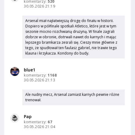
komentarzy:
520
30.05.2026 21:19
Arsenal miał najłatwiejszą drogę do finału w historii.
Dopiero w półfinale spotkali Atletico, które jest w tym
sezonie mocno rozchwianą drużyną. W finale zagrali
dobrze w obronie, dotrwali nawet do karnych i mając
lepszego bramkarza zesrali się. Cieszy mnie głównie z
tego, że spudłował ten faulasz gabriel, nie trawie tego
klauna i krzykacza. Kondony do budy.
blue1
komentarzy:
1168
30.05.2026 21:13
Ale nudny mecz, Arsenal zamiast karnych pewnie różne
trenował.
Pap
komentarzy:
67
30.05.2026 21:04