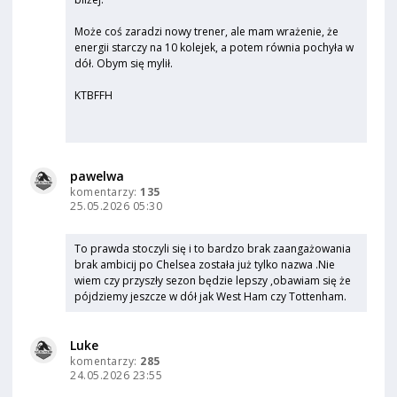
Może coś zaradzi nowy trener, ale mam wrażenie, że
energii starczy na 10 kolejek, a potem równia pochyła w
dół. Obym się mylił.
KTBFFH
pawelwa
komentarzy:
135
25.05.2026 05:30
To prawda stoczyli się i to bardzo brak zaangażowania
brak ambicij po Chelsea została już tylko nazwa .Nie
wiem czy przyszły sezon będzie lepszy ,obawiam się że
pójdziemy jeszcze w dół jak West Ham czy Tottenham.
Luke
komentarzy:
285
24.05.2026 23:55