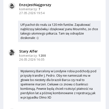
EnzoJestNajgorszy
komentarzy:
7
27.05.2026 19:54
Uff pachoł do realu za 120 mln funtów. Zapakować
najbliższą taksówką i dziękować panu Mourinho, że chce
takiego ułomnego piłkarza. Tam się odnajdzie
doskonale :-)
Stary Alfer
komentarzy:
1200
26.05.2026 16:05
Wysłannicy Barcelony w Londynie robia podchody pod
przyszły transfer J. Pedro. Oby nie namieszali mu w
głowie bo niestety dla brazoli Barca czy real to
spełnienie marzeń. Ciekawe co znowu ci bankruci
kombinują. Pewnie będą chcieli rozłożyć płatność na
pierdylion lat a później kombinowanie z rejestracją jak
w przypadku Olmo XD