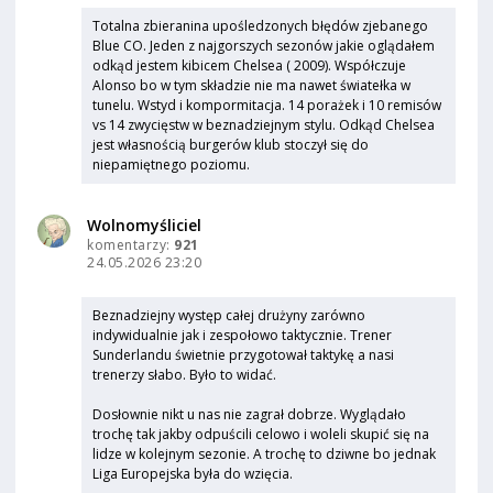
Totalna zbieranina upośledzonych błędów zjebanego
Blue CO. Jeden z najgorszych sezonów jakie oglądałem
odkąd jestem kibicem Chelsea ( 2009). Współczuje
Alonso bo w tym składzie nie ma nawet światełka w
tunelu. Wstyd i kompormitacja. 14 porażek i 10 remisów
vs 14 zwycięstw w beznadziejnym stylu. Odkąd Chelsea
jest własnością burgerów klub stoczył się do
niepamiętnego poziomu.
Wolnomyśliciel
komentarzy:
921
24.05.2026 23:20
Beznadziejny występ całej drużyny zarówno
indywidualnie jak i zespołowo taktycznie. Trener
Sunderlandu świetnie przygotował taktykę a nasi
trenerzy słabo. Było to widać.
Dosłownie nikt u nas nie zagrał dobrze. Wyglądało
trochę tak jakby odpuścili celowo i woleli skupić się na
lidze w kolejnym sezonie. A trochę to dziwne bo jednak
Liga Europejska była do wzięcia.