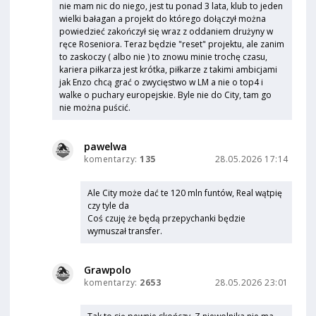
nie mam nic do niego, jest tu ponad 3 lata, klub to jeden
wielki bałagan a projekt do którego dołączył można
powiedzieć zakończył się wraz z oddaniem drużyny w
ręce Roseniora. Teraz będzie "reset" projektu, ale zanim
to zaskoczy ( albo nie ) to znowu minie trochę czasu,
kariera piłkarza jest krótka, piłkarze z takimi ambicjami
jak Enzo chcą grać o zwycięstwo w LM a nie o top4 i
walke o puchary europejskie. Byle nie do City, tam go
nie można puścić.
pawelwa
komentarzy:
135
28.05.2026 17:14
Ale City może dać te 120 mln funtów, Real wątpię
czy tyle da
Coś czuję że będą przepychanki będzie
wymuszał transfer.
Grawpolo
komentarzy:
2653
28.05.2026 23:01