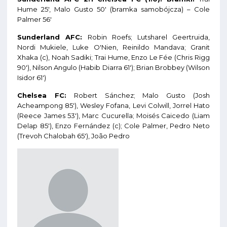
Hume 25', Malo Gusto 50' (bramka samobójcza) – Cole
Palmer 56'
Sunderland AFC:
Robin Roefs; Lutsharel Geertruida,
Nordi Mukiele, Luke O'Nien, Reinildo Mandava; Granit
Xhaka (c), Noah Sadiki; Trai Hume, Enzo Le Fée (Chris Rigg
90'), Nilson Angulo (Habib Diarra 61'); Brian Brobbey (Wilson
Isidor 61')
Chelsea FC:
Robert Sánchez; Malo Gusto (Josh
Acheampong 85'), Wesley Fofana, Levi Colwill, Jorrel Hato
(Reece James 53'), Marc Cucurella; Moisés Caicedo (Liam
Delap 85'), Enzo Fernández (c); Cole Palmer, Pedro Neto
(Trevoh Chalobah 65'), João Pedro