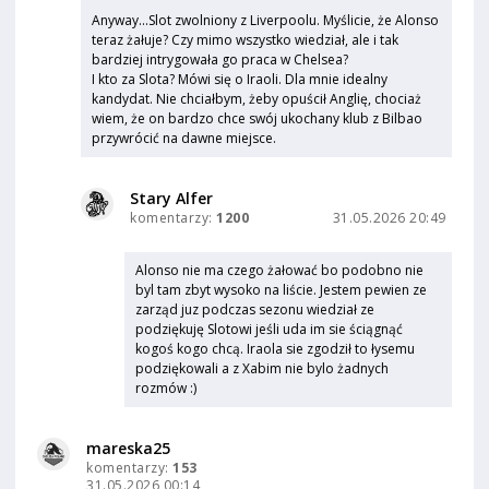
Anyway...Slot zwolniony z Liverpoolu. Myślicie, że Alonso
teraz żałuje? Czy mimo wszystko wiedział, ale i tak
bardziej intrygowała go praca w Chelsea?
I kto za Slota? Mówi się o Iraoli. Dla mnie idealny
kandydat. Nie chciałbym, żeby opuścił Anglię, chociaż
wiem, że on bardzo chce swój ukochany klub z Bilbao
przywrócić na dawne miejsce.
Stary Alfer
komentarzy:
1200
31.05.2026 20:49
Alonso nie ma czego żałować bo podobno nie
byl tam zbyt wysoko na liście. Jestem pewien ze
zarząd juz podczas sezonu wiedział ze
podziękuję Slotowi jeśli uda im sie ściągnąć
kogoś kogo chcą. Iraola sie zgodził to łysemu
podziękowali a z Xabim nie bylo żadnych
rozmów :)
mareska25
komentarzy:
153
31.05.2026 00:14