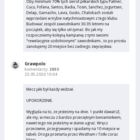
Oby minimum 70% tych sierot piłkarskich typu Palmer,
Cucu, Fofana, Santos, Badia, Tosin, Sanchez, Jogurtsen,
Delap, Garnacho, Lavia, Gusto, Chalobach zostali
wyprzedani w trybie natychmiastowym z tego klubu.
Budować zespół zawodnikami 30-35 letnimi na
początek, aby się tylko utrzymać. Bo jak my
rozpoczniemy kolejną kampanię z tymi swoimi
"rewelacyjnie uzdolnionymi" zawodnikami , to po prostu
zanotujemy 20 miejsce bez żadnego zwycięstwa.
Grawpolo
komentarzy:
2653
25.05.2026 10:04
Mecz jaki był każdy widział.
UPOKORZENIE.
Wygląda na to, że jesteśmy na dnie. 1 punkt dawał LE,
ale my, w meczu z bardzo przeciętnym beniaminkiem,
nawet tego nie jesteśmy w stanie ugrać. Wręcz
przeciwnie, przegrywamy i spadamy na 10 miejsce w
tabeli. Droga przetarta przez Westham i Totki coraz
bliżej.