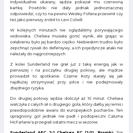
indywidualnie ukarany, sędzia pokazał mu czerwoną
kartkę. Powtórki nie dały jednak jednoznacznej
odpowiedzi, czy to na pewno Wesley Fofana przewinił czy
też jako pierwszy zrobił to Levi Colwill.
W kolejnych minutach nie oglądaliśmy porywającego
widowiska. Chelsea musiała gonić wynik, ale grając w
osłabieniu było jej bardzo ciężko. Niebieskim trudno było
zepchnąć rywali do defensywy, a ich pojedyncze ataki nie
należały do najgroźniejszych.
Z kolei Sunderland nie grał już z taką energią jak w
pierwszej i na początku drugiej połowy, ale mądrze
prowadził to spotkanie. Czarne Koty starały się jak
najdłużej otrzymywać przy piłce i nie podejmowały
zbędnego ryzyka.
Do drugiej połowy sędzia doliczył aż 10 minut. Chelsea
walczyła z całych sił o drugiego gola, który dałby jej remis i
prawdopodobnie awans do europejskich pucharów. Ten
upragniony gol jednak nie padł i podopieczni Caluma
McFarlane'a przegrali ostatni mecz w sezonie.
Sunderland AFC 2:1 Chelsea FC (1:0). Bramki:
Trai