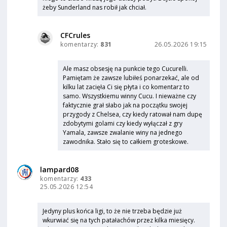
żeby Sunderland nas robił jak chciał.
CFCrules
komentarzy:
831
26.05.2026 19:15
Ale masz obsesję na punkcie tego Cucurelli.
Pamiętam że zawsze lubiłeś ponarzekać, ale od
kilku lat zacięła Ci się płyta i co komentarz to
samo. Wszystkiemu winny Cucu. I nieważne czy
faktycznie grał słabo jak na początku swojej
przygody z Chelsea, czy kiedy ratował nam dupę
zdobytymi golami czy kiedy wyłączał z gry
Yamala, zawsze zwalanie winy na jednego
zawodnika. Stało się to całkiem groteskowe.
lampard08
komentarzy:
433
25.05.2026 12:54
Jedyny plus końca ligi, to że nie trzeba będzie już
wkurwiać się na tych patałachów przez kilka miesięcy.