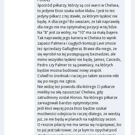
Spośród piłkarzy, którzy są coś warci w Chelsea,
to jedynie Enzo szuka sobie klubu. I jest to też
jedyny piłkarz z tej stawki, za którym tęsknić nie
będę. A dlaczego? Bo uważam, że tak naprawdę
dla niego nie ma optymalnej pozycji w tej lidze.
Na "8" jest za wolny, na "10" ma za małą bajere.
Tak naprawdę jego kariera w Chelsea to wynik
zapaści Palmera i ciągłych kontuzji Lavii (może
też sprzedaży Gallaghera). Brawa dla niego, że
się wyrobił na tej postępującej beznadziei, ale
mimo wszystko tęsknić nie będę. James, Caicedo,
Pedro czy Palmer to są pewniacy, na których
będzie można budować nowy zespół.
Colwill to średniak i raczej po takim sezonie nikt
się po niego nie zgłosi.
Nie widzę też powodu dla którego Ci piłkarze
mieliby na siłę opuszczać Chelsea, gdy
zatrudniony został Alonso. Na którego piłkarze
zareagowali bardzo optymistycznie.
Jeśli ktoś więcej poza Enzo będzie szukał
możliwości odejścia to raczej dlatego, że wiedzą
już, że nie będą w planach na najbliższy sezon.
O reszcie pilarzy nie ma sensu się rozpisywać, bo
to już jest taki towar, że ja bym to opychał pod