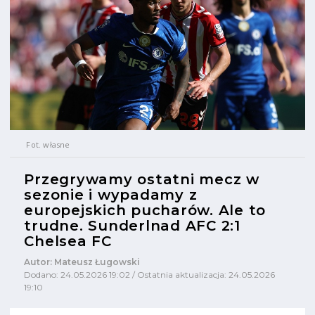
Fot. własne
Przegrywamy ostatni mecz w
sezonie i wypadamy z
europejskich pucharów. Ale to
trudne. Sunderlnad AFC 2:1
Chelsea FC
Autor: Mateusz Ługowski
Dodano: 24.05.2026 19:02 / Ostatnia aktualizacja: 24.05.2026
19:10