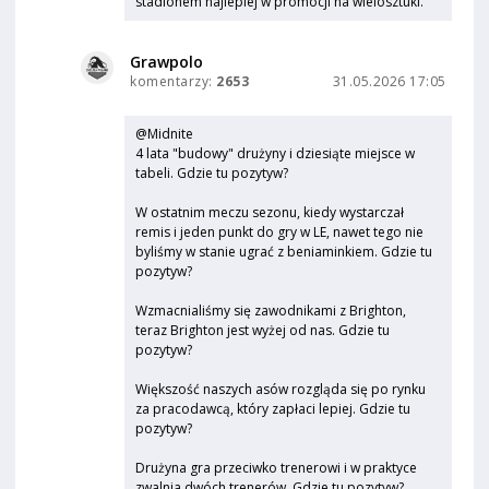
stadionem najlepiej w promocji na wielosztuki.
Grawpolo
komentarzy:
2653
31.05.2026 17:05
@Midnite
4 lata "budowy" drużyny i dziesiąte miejsce w
tabeli. Gdzie tu pozytyw?
W ostatnim meczu sezonu, kiedy wystarczał
remis i jeden punkt do gry w LE, nawet tego nie
byliśmy w stanie ugrać z beniaminkiem. Gdzie tu
pozytyw?
Wzmacnialiśmy się zawodnikami z Brighton,
teraz Brighton jest wyżej od nas. Gdzie tu
pozytyw?
Większość naszych asów rozgląda się po rynku
za pracodawcą, który zapłaci lepiej. Gdzie tu
pozytyw?
Drużyna gra przeciwko trenerowi i w praktyce
zwalnia dwóch trenerów. Gdzie tu pozytyw?