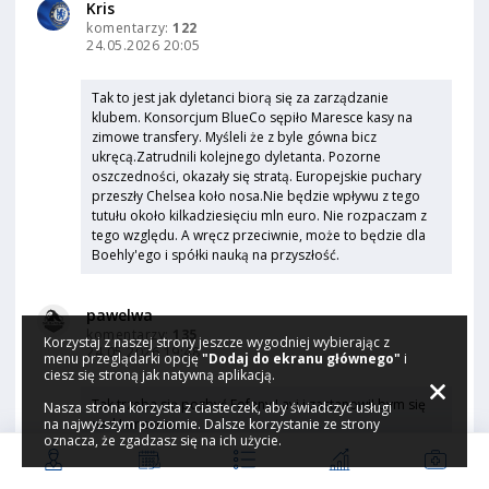
Kris
komentarzy:
122
24.05.2026 20:05
Tak to jest jak dyletanci biorą się za zarządzanie
klubem. Konsorcjum BlueCo sępiło Maresce kasy na
zimowe transfery. Myśleli że z byle gówna bicz
ukręcą.Zatrudnili kolejnego dyletanta. Pozorne
oszczedności, okazały się stratą. Europejskie puchary
przeszły Chelsea koło nosa.Nie będzie wpływu z tego
tutułu około kilkadziesięciu mln euro. Nie rozpaczam z
tego względu. A wręcz przeciwnie, może to będzie dla
Boehly'ego i spółki nauką na przyszłość.
pawelwa
komentarzy:
135
Korzystaj z naszej strony jeszcze wygodniej wybierając z
24.05.2026 19:48
menu przeglądarki opcję
"Dodaj do ekranu głównego"
i
ciesz się stroną jak natywną aplikacją.
Tak trzeba się pozbyć Fofany Lavi i zastanowił bym się
Nasza strona korzysta z ciasteczek, aby świadczyć usługi
na najwyższym poziomie. Dalsze korzystanie ze strony
nad Jamesem.
oznacza, że zgadzasz się na ich użycie.
Stary Alfer