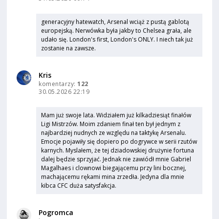
generacyjny hatewatch, Arsenal wciąż z pustą gablotą
europejską. Nerwówka była jakby to Chelsea grała, ale
udało się. London's first, London's ONLY. I niech tak już
zostanie na zawsze.
Kris
komentarzy:
122
30.05.2026 22:19
Mam już swoje lata. Widziałem już kilkadziesiąt finałów
Ligi Mistrzów. Moim zdaniem finał ten był jednym z
najbardziej nudnych ze względu na taktykę Arsenalu.
Emocje pojawiły się dopiero po dogrywce w serii rzutów
karnych. Myslałem, że tej dziadowskiej drużynie fortuna
dalej będzie sprzyjać. Jednak nie zawiódł mnie Gabriel
Magalhaes i clownowi biegającemu przy lini bocznej,
machającemu rękami mina zrzedła. Jedyna dla mnie
kibca CFC duża satysfakcja.
Pogromca