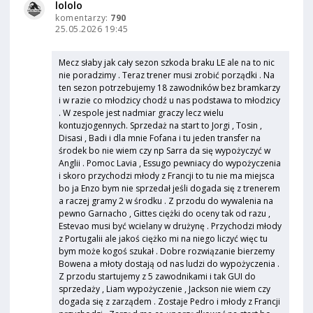
lololo
komentarzy:
790
25.05.2026 19:45
Mecz słaby jak cały sezon szkoda braku LE ale na to nic
nie poradzimy . Teraz trener musi zrobić porządki . Na
ten sezon potrzebujemy 18 zawodników bez bramkarzy
i w razie co młodzicy chodź u nas podstawa to młodzicy
. W zespole jest nadmiar graczy lecz wielu
kontuzjogennych. Sprzedaż na start to Jorgi , Tosin ,
Disasi , Badi i dla mnie Fofana i tu jeden transfer na
środek bo nie wiem czy np Sarra da się wypożyczyć w
Anglii . Pomoc Lavia , Essugo pewniacy do wypożyczenia
i skoro przychodzi młody z Francji to tu nie ma miejsca
bo ja Enzo bym nie sprzedał jeśli dogada się z trenerem
a raczej gramy 2 w środku . Z przodu do wywalenia na
pewno Garnacho , Gittes ciężki do oceny tak od razu ,
Estevao musi być wcielany w drużynę . Przychodzi młody
z Portugalii ale jakoś ciężko mi na niego liczyć więc tu
bym może kogoś szukał . Dobre rozwiązanie bierzemy
Bowena a młoty dostają od nas ludzi do wypożyczenia .
Z przodu startujemy z 5 zawodnikami i tak GUI do
sprzedaży , Liam wypożyczenie , Jackson nie wiem czy
dogada się z zarządem . Zostaje Pedro i młody z Francji