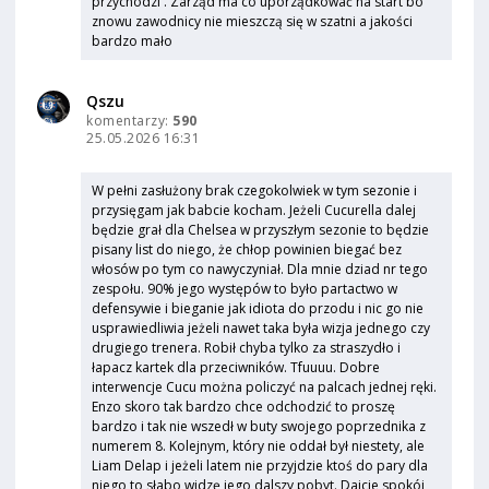
przychodzi . Zarząd ma co uporządkować na start bo
znowu zawodnicy nie mieszczą się w szatni a jakości
bardzo mało
Qszu
komentarzy:
590
25.05.2026 16:31
W pełni zasłużony brak czegokolwiek w tym sezonie i
przysięgam jak babcie kocham. Jeżeli Cucurella dalej
będzie grał dla Chelsea w przyszłym sezonie to będzie
pisany list do niego, że chłop powinien biegać bez
włosów po tym co nawyczyniał. Dla mnie dziad nr tego
zespołu. 90% jego występów to było partactwo w
defensywie i bieganie jak idiota do przodu i nic go nie
usprawiedliwia jeżeli nawet taka była wizja jednego czy
drugiego trenera. Robił chyba tylko za straszydło i
łapacz kartek dla przeciwników. Tfuuuu. Dobre
interwencje Cucu można policzyć na palcach jednej ręki.
Enzo skoro tak bardzo chce odchodzić to proszę
bardzo i tak nie wszedł w buty swojego poprzednika z
numerem 8. Kolejnym, który nie oddał był niestety, ale
Liam Delap i jeżeli latem nie przyjdzie ktoś do pary dla
niego to słabo widzę jego dalszy pobyt. Dajcie spokój