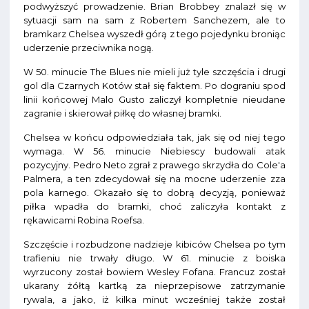
podwyższyć prowadzenie. Brian Brobbey znalazł się w
sytuacji sam na sam z Robertem Sanchezem, ale to
bramkarz Chelsea wyszedł górą z tego pojedynku broniąc
uderzenie przeciwnika nogą.
W 50. minucie The Blues nie mieli już tyle szczęścia i drugi
gol dla Czarnych Kotów stał się faktem. Po dograniu spod
linii końcowej Malo Gusto zaliczył kompletnie nieudane
zagranie i skierował piłkę do własnej bramki.
Chelsea w końcu odpowiedziała tak, jak się od niej tego
wymaga. W 56. minucie Niebiescy budowali atak
pozycyjny. Pedro Neto zgrał z prawego skrzydła do Cole'a
Palmera, a ten zdecydował się na mocne uderzenie zza
pola karnego. Okazało się to dobrą decyzją, ponieważ
piłka wpadła do bramki, choć zaliczyła kontakt z
rękawicami Robina Roefsa.
Szczęście i rozbudzone nadzieje kibiców Chelsea po tym
trafieniu nie trwały długo. W 61. minucie z boiska
wyrzucony został bowiem Wesley Fofana. Francuz został
ukarany żółtą kartką za nieprzepisowe zatrzymanie
rywala, a jako, iż kilka minut wcześniej także został