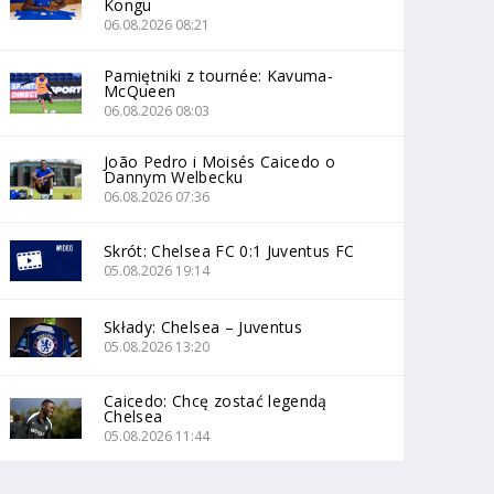
Kongu
06.08.2026 08:21
Pamiętniki z tournée: Kavuma-
McQueen
06.08.2026 08:03
João Pedro i Moisés Caicedo o
Dannym Welbecku
06.08.2026 07:36
Skrót: Chelsea FC 0:1 Juventus FC
05.08.2026 19:14
Składy: Chelsea – Juventus
05.08.2026 13:20
Caicedo: Chcę zostać legendą
Chelsea
05.08.2026 11:44