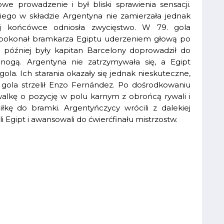
 prowadzenie i był bliski sprawienia sensacji.
ego w składzie Argentyna nie zamierzała jednak
łej końcówce odniosła zwycięstwo. W 79. gola
ry pokonał bramkarza Egiptu uderzeniem głową po
 później były kapitan Barcelony doprowadził do
ogą. Argentyna nie zatrzymywała się, a Egipt
gola. Ich starania okazały się jednak nieskuteczne,
gola strzelił Enzo Fernández. Po dośrodkowaniu
alkę o pozycję w polu karnym z obrońcą rywali i
kę do bramki. Argentyńczycy wrócili z dalekiej
Egipt i awansowali do ćwierćfinału mistrzostw.