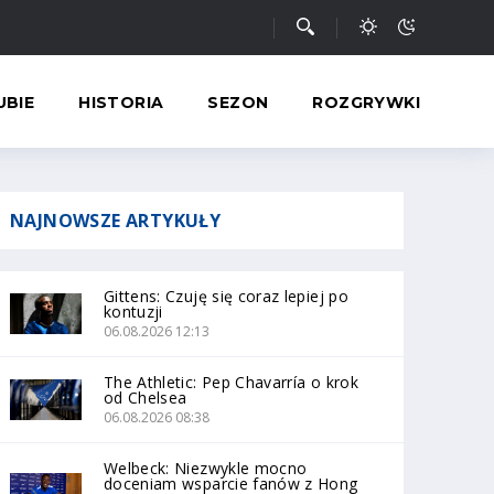
UBIE
HISTORIA
SEZON
ROZGRYWKI
NAJNOWSZE
ARTYKUŁY
Gittens: Czuję się coraz lepiej po
kontuzji
06.08.2026 12:13
The Athletic: Pep Chavarría o krok
od Chelsea
06.08.2026 08:38
Welbeck: Niezwykle mocno
doceniam wsparcie fanów z Hong