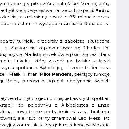
m czasie gry piłkarz Arsenalu Mikel Merino, który
zechylił szalę zwycięstwa na rzecz Hiszpanii.
Pedro
kładzie, a zmieniony został w 83. minucie przez
odobnie ostatnim występem Cristiano Ronaldo na
arzy turnieju, przegrały z zabójczo skuteczną
:1, a znakomicie zaprezentował się Charles De
edną asystę. Na listę strzelców wpisali się też Hans
omelu Lukaku, który wszedł na boisko z ławki
wynik spotkania. Było to jego trzecie trafienie na
lił Malik Tillman.
Mike Penders,
pełniący funkcję
ji Belgii, ponownie oglądał poczynania swoich
ły zenitu. Było to jedno z najciekawszych spotkań
ystąpili do pojedynku z Albicelestes z
Enzo
li na prowadzenie po trafieniu Yassera Ibrahima.
równać, ale rzut karny zmarnował Leo Messi. Po
ekcyjny kontratak, który golem zakończył Mostafa