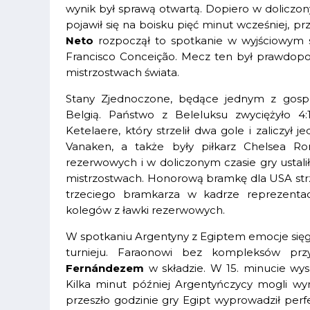
wynik był sprawą otwartą. Dopiero w doliczony
pojawił się na boisku pięć minut wcześniej, pr
Neto
rozpoczął to spotkanie w wyjściowym s
Francisco Conceição. Mecz ten był prawdop
mistrzostwach świata.
Stany Zjednoczone, będące jednym z gospod
Belgią. Państwo z Beleluksu zwyciężyło 4
Ketelaere, który strzelił dwa gole i zaliczył j
Vanaken, a także były piłkarz Chelsea R
rezerwowych i w doliczonym czasie gry ustalił 
mistrzostwach. Honorową bramkę dla USA strze
trzeciego bramkarza w kadrze reprezentac
kolegów z ławki rezerwowych.
W spotkaniu Argentyny z Egiptem emocje sięga
turnieju. Faraonowi bez kompleksów prz
Fernándezem
w składzie. W 15. minucie wysz
Kilka minut później Argentyńczycy mogli wy
przeszło godzinie gry Egipt wyprowadził perf