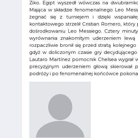
Ziko. Egipt wyszedł wówczas na dwubramkowe
Mająca w składzie fenomenalnego Leo Messi
żegnać się z turniejem i dzięki wspania
kontaktowego strzelił Cristian Romero, któ
dośrodkowaniu Leo Messiego. Cztery minuty
wyrównania znakomitym uderzeniem lewą n
rozpaczliwie bronił się przed stratą kolejnego 
gdyż w doliczonym czasie gry decydującego 
Lautaro Martínez pomocnik Chelsea wygrał w
precyzyjnym uderzeniem głową skierował pił
podróży i po fenomenalnej końcówce pokonali 