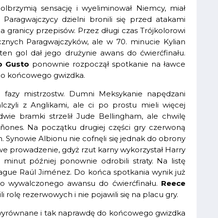
 olbrzymią sensację i wyeliminował Niemcy, miał
 Paragwajczycy dzielni bronili się przed atakami
na granicy przepisów. Przez długi czas Trójkolorowi
cznych Paragwajczyków, ale w 70. minucie Kylian
ten gol dał jego drużynie awans do ćwierćfinału.
o Gusto
ponownie rozpoczął spotkanie na ławce
 do końcowego gwizdka.
j fazy mistrzostw. Dumni Meksykanie napędzani
czyli z Anglikami, ale ci po prostu mieli więcej
wie bramki strzelił Jude Bellingham, ale chwilę
uiñones. Na początku drugiej części gry czerwoną
h. Synowie Albionu nie cofnęli się jednak do obrony
e prowadzenie, gdyż rzut karny wykorzystał Harry
minut później ponownie odrobili straty. Na listę
eague Raúl Jiménez. Do końca spotkania wynik już
iężko wywalczonego awansu do ćwierćfinału.
Reece
 rolę rezerwowych i nie pojawili się na placu gry.
o wyrównane i tak naprawdę do końcowego gwizdka