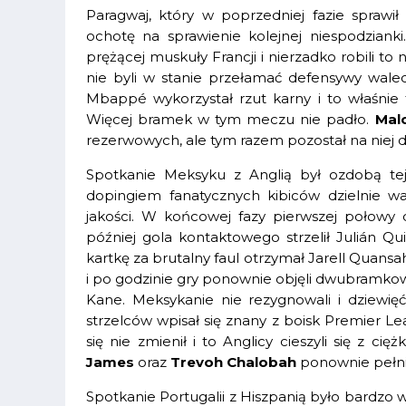
Paragwaj, który w poprzedniej fazie sprawił
ochotę na sprawienie kolejnej niespodzianki.
prężącej muskuły Francji i nierzadko robili to 
nie byli w stanie przełamać defensywy wale
Mbappé wykorzystał rzut karny i to właśnie 
Więcej bramek w tym meczu nie padło.
Mal
rezerwowych, ale tym razem pozostał na niej
Spotkanie Meksyku z Anglią był ozdobą te
dopingiem fanatycznych kibiców dzielnie wal
jakości. W końcowej fazy pierwszej połowy d
później gola kontaktowego strzelił Julián Q
kartkę za brutalny faul otrzymał Jarell Quansa
i po godzinie gry ponownie objęli dwubramkow
Kane. Meksykanie nie rezygnowali i dziewięć 
strzelców wpisał się znany z boisk Premier L
się nie zmienił i to Anglicy cieszyli się z c
James
oraz
Trevoh Chalobah
ponownie pełnili
Spotkanie Portugalii z Hiszpanią było bardz