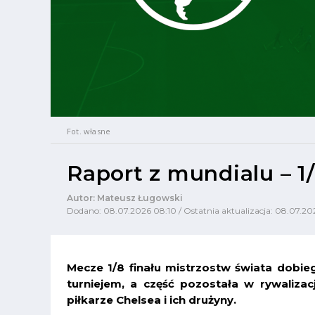
Fot. własne
Raport z mundialu – 1/
Autor: Mateusz Ługowski
Dodano: 08.07.2026 08:10 / Ostatnia aktualizacja: 08.07.20
Mecze 1/8 finału mistrzostw świata dobieg
turniejem, a część pozostała w rywalizacj
piłkarze Chelsea i ich drużyny.