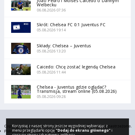
João Pedro i Moisés Caicedo o Dannym
Welbecku
06.08.2026 07:36
Skrót: Chelsea FC 0:1 Juventus FC
05.08.2026 19:14
Składy: Chelsea – Juventus
05.08.2026 13:20
Caicedo: Chcę zostać legendą Chelsea
05.08.2026 11:44
Chelsea - Juventus gdzie oglądać?
Transmisja, stream online (05.08.2026)
05.08.2026 09:28
Copyright © 2026
ChelseaPoland.com
. Wszelkie prawa zastrzeżone.
Korzystaj z naszej strony jeszcze wygodniej wybierając z
menu przeglądarki opcję
"Dodaj do ekranu głównego"
i
Polityka prywatności
Redakcja
ciesz się stroną jak natywną aplikacją.