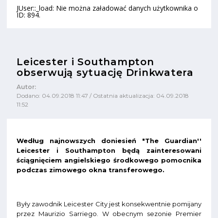
JUser::_load: Nie można załadować danych użytkownika o
ID: 894.
Leicester i Southampton
obserwują sytuację Drinkwatera
Autor:
Dodano: 04.09.2018 11:47 / Ostatnia aktualizacja: 04.09.2018
11:52
Według najnowszych doniesień "The Guardian''
Leicester i Southampton będą zainteresowani
ściągnięciem angielskiego środkowego pomocnika
podczas zimowego okna transferowego.
Były zawodnik Leicester City jest konsekwentnie pomijany
przez Maurizio Sarriego. W obecnym sezonie Premier