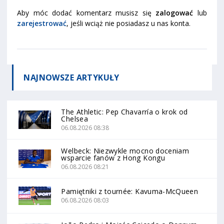
Aby móc dodać komentarz musisz się
zalogować
lub
zarejestrować
, jeśli wciąż nie posiadasz u nas konta.
NAJNOWSZE
ARTYKUŁY
The Athletic: Pep Chavarría o krok od
Chelsea
06.08.2026 08:38
Welbeck: Niezwykle mocno doceniam
wsparcie fanów z Hong Kongu
06.08.2026 08:21
Pamiętniki z tournée: Kavuma-McQueen
06.08.2026 08:03