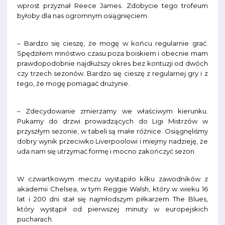
wprost przyznał Reece James. Zdobycie tego trofeum
byłoby dla nas ogromnym osiągnięciem.
– Bardzo się cieszę, że mogę w końcu regularnie grać.
Spędziłem mnóstwo czasu poza boiskiem i obecnie mam
prawdopodobnie najdłuższy okres bez kontuzji od dwóch
czy trzech sezonów. Bardzo się cieszę z regularnej gry i z
tego, że mogę pomagać drużynie.
– Zdecydowanie zmierzamy we właściwym kierunku.
Pukamy do drzwi prowadzących do Ligi Mistrzów w
przyszłym sezonie, w tabeli są małe różnice. Osiągnęliśmy
dobry wynik przeciwko Liverpoolowi i miejmy nadzieję, że
uda nam się utrzymać formę i mocno zakończyć sezon.
W czwartkowym meczu wystąpiło kilku zawodników z
akademii Chelsea, w tym Reggie Walsh, który w wieku 16
lat i 200 dni stał się najmłodszym piłkarzem The Blues,
który wystąpił od pierwszej minuty w europejskich
pucharach.