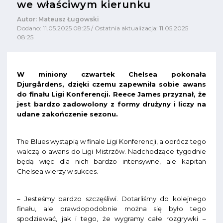
we właściwym kierunku
Autor: Mateusz Ługowski
Dodano: 11.05.2025 08:25 / Ostatnia aktualizacja: 11.05.2025
08:25
W miniony czwartek Chelsea pokonała
Djurgårdens, dzięki czemu zapewniła sobie awans
do finału Ligi Konferencji. Reece James przyznał, że
jest bardzo zadowolony z formy drużyny i liczy na
udane zakończenie sezonu.
The Blues wystąpią w finale Ligi Konferencji, a oprócz tego
walczą o awans do Ligi Mistrzów. Nadchodzące tygodnie
będą więc dla nich bardzo intensywne, ale kapitan
Chelsea wierzy w sukces.
– Jesteśmy bardzo szczęśliwi. Dotarliśmy do kolejnego
finału, ale prawdopodobnie można się było tego
spodziewać, jak i tego, że wygramy całe rozgrywki –