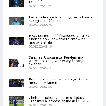
FC
09.08.2026 13:21
Lavia: Odetchnałem z ulgą, że w końcu
rozegrałem 90 minut
09.08.2026 08:28
BBC: Konieczność finansowa zmusza
Chelsea do kupowania talentów na
masową skalę
09.08.2026 08:16
Sánchez: Uważam że Penders ma
wszystko, żeby grać w wyjściowym
składzie
09.08.2026 08:11
Konferencja prasowa Xabiego Alonso po
meczu z Milanem
09.08.2026 07:58
Chelsea - Johor DT gdzie oglądać?
Transmisja, stream online (09.08.2026)
09.08.2026 07:06