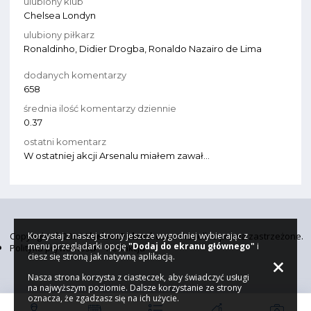
ulubiony klub
Chelsea Londyn
ulubiony piłkarz
Ronaldinho, Didier Drogba, Ronaldo Nazairo de Lima
dodanych komentarzy
658
średnia ilość komentarzy dziennie
0.37
ostatni komentarz
W ostatniej akcji Arsenalu miałem zawał...
Copyright © 2026
Korzystaj z naszej strony jeszcze wygodniej wybierając z
ChelseaPoland.com
. Wszelkie prawa zastrzeżone.
menu przeglądarki opcję
"Dodaj do ekranu głównego"
i
Polityka prywatności
Redakcja
ciesz się stroną jak natywną aplikacją.
Nasza strona korzysta z ciasteczek, aby świadczyć usługi
na najwyższym poziomie. Dalsze korzystanie ze strony
oznacza, że zgadzasz się na ich użycie.