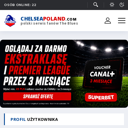
OSÓB ONLINE: 22
CHELSEA
POLAND
.COM
polski serwis fanów The Blues
PROFIL
UŻYTKOWNIKA