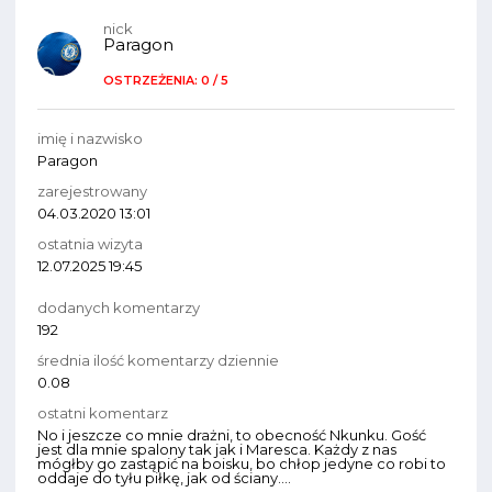
nick
Paragon
OSTRZEŻENIA: 0 / 5
imię i nazwisko
Paragon
zarejestrowany
04.03.2020 13:01
ostatnia wizyta
12.07.2025 19:45
dodanych komentarzy
192
średnia ilość komentarzy dziennie
0.08
ostatni komentarz
No i jeszcze co mnie drażni, to obecność Nkunku. Gość
jest dla mnie spalony tak jak i Maresca. Każdy z nas
mógłby go zastąpić na boisku, bo chłop jedyne co robi to
oddaje do tyłu piłkę, jak od ściany....