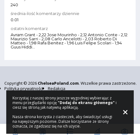
240
średnia ilość komentarzy dziennie
0.01
ostatni komentarz
Avram Grant - 2,22 Jose Mourinho - 2,12 Antonio Conte - 2,12
Maurizio Sarri - 2,08 Carlo Ancelotti - 2,03 Roberto Di
Matteo - 1,98 Rafa Benitez - 1,96 Luis Felipe Scolari - 1,94
Guus Hiddi...
Copyright © 2026
ChelseaPoland.com
. Wszelkie prawa zastrzeżone.
Polityka prywatności
Redakcja
Korzystaj z naszej strony jeszcze wygodniej wybierając z
menu przeglądarki opcję
"Dodaj do ekranu głównego"
i
ciesz się stroną jak natywną aplikacją.
Nasza strona korzysta z ciasteczek, aby świadczyć usługi
na najwyższym poziomie. Dalsze korzystanie ze strony
oznacza, że zgadzasz się na ich użycie.