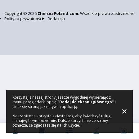
Copyright © 2026
ChelseaPoland.com
. Wszelkie prawa zastrzeżone.
Polityka prywatności
Redakcja
Korzystaj z naszej strony jeszcze wygodniej wybierając z
menu przeglądarki opcję
"Dodaj do ekranu głównego"
i
ciesz się stroną jak natywną aplikacją.
Nasza strona korzysta z ciasteczek, aby świadczyć usługi
na najwyższym poziomie. Dalsze korzystanie ze strony
oznacza, że zgadzasz się na ich użycie.