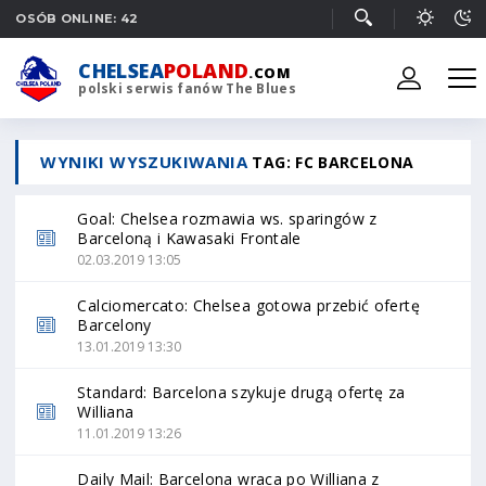
OSÓB ONLINE: 42
CHELSEA
POLAND
.COM
polski serwis fanów The Blues
WYNIKI WYSZUKIWANIA
TAG: FC BARCELONA
Goal: Chelsea rozmawia ws. sparingów z
Barceloną i Kawasaki Frontale
02.03.2019 13:05
Calciomercato: Chelsea gotowa przebić ofertę
Barcelony
13.01.2019 13:30
Standard: Barcelona szykuje drugą ofertę za
Williana
11.01.2019 13:26
Daily Mail: Barcelona wraca po Williana z