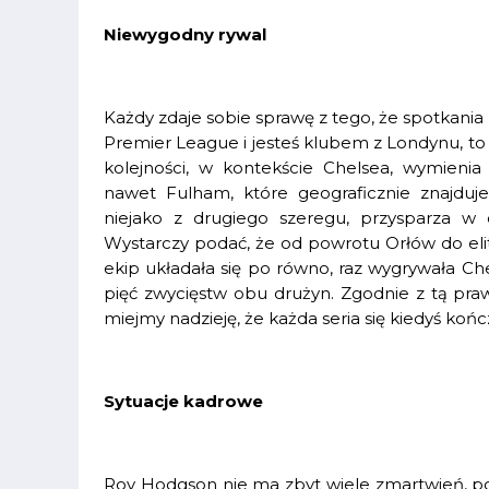
Niewygodny rywal
Każdy zdaje sobie sprawę z tego, że spotkania
Premier League i jesteś klubem z Londynu, to
kolejności, w kontekście Chelsea, wymienia
nawet Fulham, które geograficznie znajduje 
niejako z drugiego szeregu, przysparza w 
Wystarczy podać, że od powrotu Orłów do elit
ekip układała się po równo, raz wygrywała Chel
pięć zwycięstw obu drużyn. Zgodnie z tą praw
miejmy nadzieję, że każda seria się kiedyś końc
Sytuacje kadrowe
Roy Hodgson nie ma zbyt wiele zmartwień, p