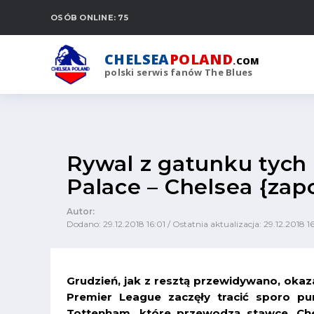
OSÓB ONLINE: 75
CHELSEA
POLAND
.COM
polski serwis fanów The Blues
Rywal z gatunku tych
Palace – Chelsea {zap
Autor:
Dodano: 29.12.2018 16:01 / Ostatnia aktualizacja: 29.12.2018 1
Grudzień, jak z resztą przewidywano, okaz
Premier League zaczęły tracić sporo pu
Tottenham, które przewodzą stawce. Che