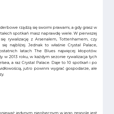
 derbowe rządzą się swoimi prawami, a gdy grasz w
 takich spotkań masz naprawdę wiele. W pierwszej
 się rywalizację z Arsenalem, Tottenhamem, czy
się najbliżej. Jednak to właśnie Crystal Palace,
ostatnich latach The Blues najwięcej kłopotów.
y w 2013 roku, w każdym sezonie rywalizacja tych
sea, a raz Crystal Palace. Daje to 10 spotkań i po
idłowością, jutro powinni wygrać gospodarze, ale
zy.
onieważ jedynym nieobecnym w jego zespole jest