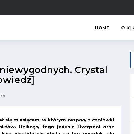
HOME
O KL
 niewygodnych. Crystal
owiedź]
6:01
ał się miesiącem, w którym zespoły z czołówki
nktów. Uniknęły tego jedynie Liverpool oraz
lsea niestety nie obyła się bez wpadek, ale