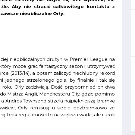
 źle. Aby nie stracić całkowitego kontaktu z
zawsze nieobliczalne Orły.
dziej nieobliczalnych drużyn w Premier League na
ł, który może grać fantastyczny sezon i utrzymywać
rce (2013/14), a potem zaliczyć niechlubny rekord
jednego strzelonego gola, by finalnie i tak się
m roku Orły zadziwiają. Dość przypomnieć ich dwa
 do Mistrza Anglii, Manchesteru City, gdzie pomimo
, a Andros Townsend strzela najpiękniejszą bramkę
zywiście, Orły remisują u siebie bezbramkowo ze
ią brak regularności to największa wada, ale i urok