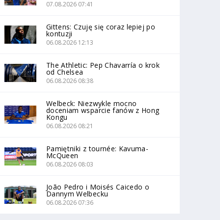
07.08.2026 07:41
Gittens: Czuję się coraz lepiej po
kontuzji
06.08.2026 12:13
The Athletic: Pep Chavarría o krok
od Chelsea
06.08.2026 08:38
Welbeck: Niezwykle mocno
doceniam wsparcie fanów z Hong
Kongu
06.08.2026 08:21
Pamiętniki z tournée: Kavuma-
McQueen
06.08.2026 08:03
João Pedro i Moisés Caicedo o
Dannym Welbecku
06.08.2026 07:36