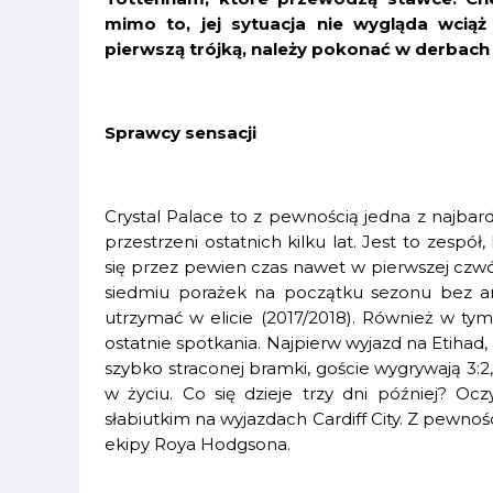
mimo to, jej sytuacja nie wygląda wciąż
pierwszą trójką, należy pokonać w derbach 
Sprawcy sensacji
Crystal Palace to z pewnością jedna z najbar
przestrzeni ostatnich kilku lat. Jest to zespó
się przez pewien czas nawet w pierwszej czwó
siedmiu porażek na początku sezonu bez ani 
utrzymać w elicie (2017/2018). Również w ty
ostatnie spotkania. Najpierw wyjazd na Etihad,
szybko straconej bramki, goście wygrywają 3:2
w życiu. Co się dzieje trzy dni później? Oc
słabiutkim na wyjazdach Cardiff City. Z pewnośc
ekipy Roya Hodgsona.