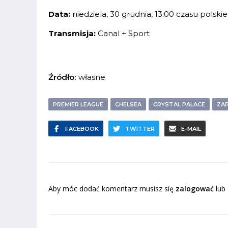
Data:
niedziela, 30 grudnia, 13:00 czasu polski
Transmisja:
Canal + Sport
Źródło:
własne
PREMIER LEAGUE
CHELSEA
CRYSTAL PALACE
ZA
FACEBOOK
TWITTER
E-MAIL
Aby móc dodać komentarz musisz się
zalogować
lub