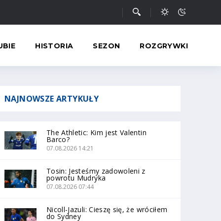
UBIE
HISTORIA
SEZON
ROZGRYWKI
NAJNOWSZE
ARTYKUŁY
The Athletic: Kim jest Valentin
Barco?
07.08.2026 14:21
Tosin: Jesteśmy zadowoleni z
powrotu Mudryka
07.08.2026 07:44
Nicoll-Jazuli: Cieszę się, że wróciłem
do Sydney