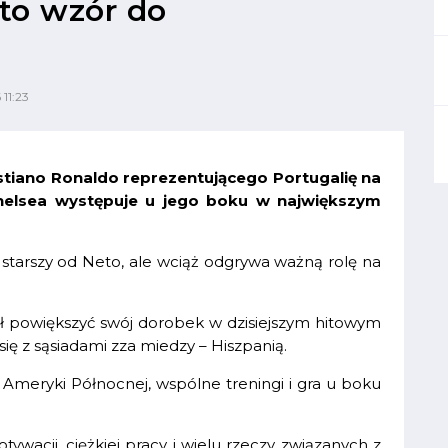
 to wzór do
 11:23
stiano Ronaldo reprezentującego Portugalię na
Chelsea występuje u jego boku w największym
t starszy od Neto, ale wciąż odgrywa ważną rolę na
iał powiększyć swój dorobek w dzisiejszym hitowym
się z sąsiadami zza miedzy – Hiszpanią.
meryki Północnej, wspólne treningi i gra u boku
wacji, ciężkiej pracy i wielu rzeczy związanych z