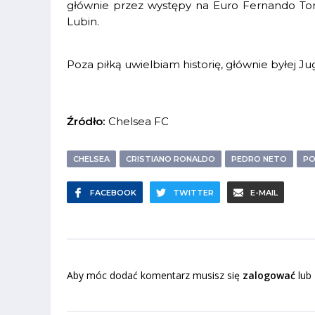
głównie przez występy na Euro Fernando To
Lubin.
Poza piłką uwielbiam historię, głównie byłej J
Źródło:
Chelsea FC
CHELSEA
CRISTIANO RONALDO
PEDRO NETO
PO
FACEBOOK
TWITTER
E-MAIL
Aby móc dodać komentarz musisz się
zalogować
lub