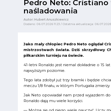
Pedro Neto: Cristiano
naśladowania
Autor: Hubert Anuszkiewicz
Dodano: 06.07.2026 11:23 / Ostatnia aktualizacja: 06.07.2026
Jako mały chłopiec Pedro Neto oglądał Cri
mistrzostwach świata. Dziś skrzydłowy 
piłkarskim turnieju na świecie.
41-letni Ronaldo jest niemal dokładnie o 15 la
najwyższym poziomie.
Tego lata zdobył już trzy bramki i będzie chc
meczu 1/8 finału, w którym Portugalia zmierzy 
Jak Neto opowiadał nam przed wyjazdem do A
Ronaldo dają mu wiele korzyści.
— Można się od niego wiele nauczyć. Uczy moty