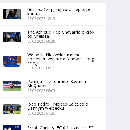
Gittens: Czuję się coraz lepiej po
kontuzji
06.08.2026 12:13
The Athletic: Pep Chavarría o krok
od Chelsea
06.08.2026 08:38
Welbeck: Niezwykle mocno
doceniam wsparcie fanów z Hong
Kongu
06.08.2026 08:21
Pamiętniki z tournée: Kavuma-
McQueen
06.08.2026 08:03
João Pedro i Moisés Caicedo o
Dannym Welbecku
06.08.2026 07:36
Skrót: Chelsea FC 0:1 Juventus FC