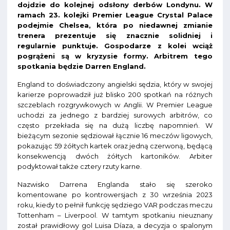
dojdzie do kolejnej odsłony derbów Londynu. W
ramach 23. kolejki Premier League Crystal Palace
podejmie Chelsea, która po niedawnej zmianie
trenera prezentuje się znacznie solidniej i
regularnie punktuje. Gospodarze z kolei wciąż
pogrążeni są w kryzysie formy. Arbitrem tego
spotkania będzie Darren England.
England to doświadczony angielski sędzia, który w swojej
karierze poprowadził już blisko 200 spotkań na różnych
szczeblach rozgrywkowych w Anglii. W Premier League
uchodzi za jednego z bardziej surowych arbitrów, co
często przekłada się na dużą liczbę napomnień. W
bieżącym sezonie sędziował łącznie 16 meczów ligowych,
pokazując 59 żółtych kartek oraz jedną czerwoną, będącą
konsekwencją dwóch żółtych kartoników. Arbiter
podyktował także cztery rzuty karne.
Nazwisko Darrena Englanda stało się szeroko
komentowane po kontrowersjach z 30 września 2023
roku, kiedy to pełnił funkcję sędziego VAR podczas meczu
Tottenham – Liverpool. W tamtym spotkaniu nieuznany
został prawidłowy gol Luisa Díaza, a decyzja o spalonym