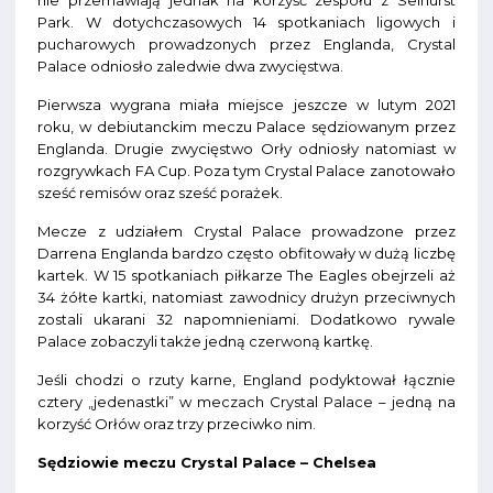
nie przemawiają jednak na korzyść zespołu z Selhurst
Park. W dotychczasowych 14 spotkaniach ligowych i
pucharowych prowadzonych przez Englanda, Crystal
Palace odniosło zaledwie dwa zwycięstwa.
Pierwsza wygrana miała miejsce jeszcze w lutym 2021
roku, w debiutanckim meczu Palace sędziowanym przez
Englanda. Drugie zwycięstwo Orły odniosły natomiast w
rozgrywkach FA Cup. Poza tym Crystal Palace zanotowało
sześć remisów oraz sześć porażek.
Mecze z udziałem Crystal Palace prowadzone przez
Darrena Englanda bardzo często obfitowały w dużą liczbę
kartek. W 15 spotkaniach piłkarze The Eagles obejrzeli aż
34 żółte kartki, natomiast zawodnicy drużyn przeciwnych
zostali ukarani 32 napomnieniami. Dodatkowo rywale
Palace zobaczyli także jedną czerwoną kartkę.
Jeśli chodzi o rzuty karne, England podyktował łącznie
cztery „jedenastki” w meczach Crystal Palace – jedną na
korzyść Orłów oraz trzy przeciwko nim.
Sędziowie meczu Crystal Palace – Chelsea