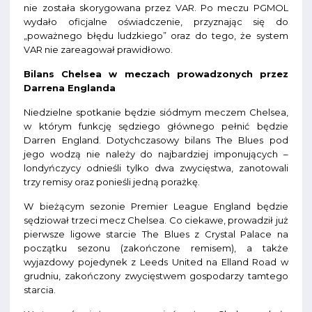
nie została skorygowana przez VAR. Po meczu PGMOL
wydało oficjalne oświadczenie, przyznając się do
„poważnego błędu ludzkiego” oraz do tego, że system
VAR nie zareagował prawidłowo.
Bilans Chelsea w meczach prowadzonych przez
Darrena Englanda
Niedzielne spotkanie będzie siódmym meczem Chelsea,
w którym funkcję sędziego głównego pełnić będzie
Darren England. Dotychczasowy bilans The Blues pod
jego wodzą nie należy do najbardziej imponujących –
londyńczycy odnieśli tylko dwa zwycięstwa, zanotowali
trzy remisy oraz ponieśli jedną porażkę.
W bieżącym sezonie Premier League England będzie
sędziował trzeci mecz Chelsea. Co ciekawe, prowadził już
pierwsze ligowe starcie The Blues z Crystal Palace na
początku sezonu (zakończone remisem), a także
wyjazdowy pojedynek z Leeds United na Elland Road w
grudniu, zakończony zwycięstwem gospodarzy tamtego
starcia.