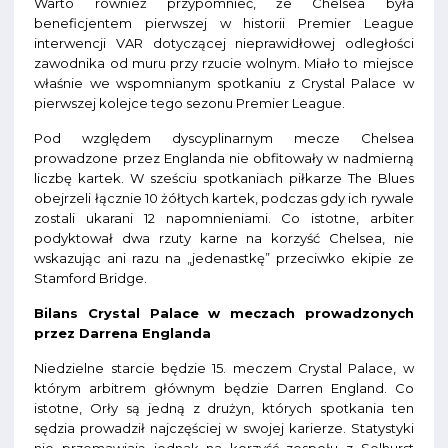
Warto również przypomnieć, że Chelsea była
beneficjentem pierwszej w historii Premier League
interwencji VAR dotyczącej nieprawidłowej odległości
zawodnika od muru przy rzucie wolnym. Miało to miejsce
właśnie we wspomnianym spotkaniu z Crystal Palace w
pierwszej kolejce tego sezonu Premier League.
Pod względem dyscyplinarnym mecze Chelsea
prowadzone przez Englanda nie obfitowały w nadmierną
liczbę kartek. W sześciu spotkaniach piłkarze The Blues
obejrzeli łącznie 10 żółtych kartek, podczas gdy ich rywale
zostali ukarani 12 napomnieniami. Co istotne, arbiter
podyktował dwa rzuty karne na korzyść Chelsea, nie
wskazując ani razu na „jedenastkę” przeciwko ekipie ze
Stamford Bridge.
Bilans Crystal Palace w meczach prowadzonych
przez Darrena Englanda
Niedzielne starcie będzie 15. meczem Crystal Palace, w
którym arbitrem głównym będzie Darren England. Co
istotne, Orły są jedną z drużyn, których spotkania ten
sędzia prowadził najczęściej w swojej karierze. Statystyki