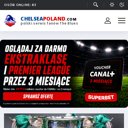
OSÓB ONLINE: 83
CHELSEA
POLAND
.COM
polski serwis fanów The Blues