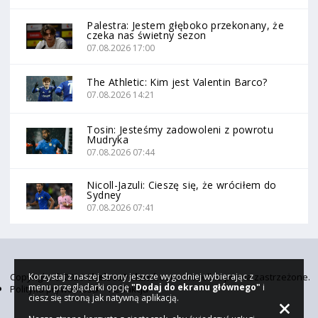
Palestra: Jestem głęboko przekonany, że
czeka nas świetny sezon
07.08.2026 17:00
The Athletic: Kim jest Valentin Barco?
07.08.2026 14:21
Tosin: Jesteśmy zadowoleni z powrotu
Mudryka
07.08.2026 07:44
Nicoll-Jazuli: Cieszę się, że wróciłem do
Sydney
07.08.2026 07:41
Korzystaj z naszej strony jeszcze wygodniej wybierając z
Copyright © 2026
ChelseaPoland.com
. Wszelkie prawa zastrzeżone.
menu przeglądarki opcję
"Dodaj do ekranu głównego"
i
Polityka prywatności
Redakcja
ciesz się stroną jak natywną aplikacją.