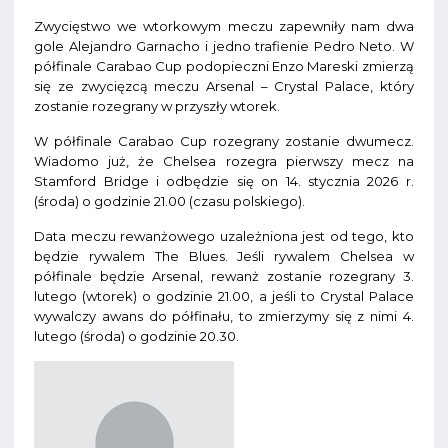
Zwycięstwo we wtorkowym meczu zapewniły nam dwa
gole Alejandro Garnacho i jedno trafienie Pedro Neto. W
półfinale Carabao Cup podopieczni Enzo Mareski zmierzą
się ze zwycięzcą meczu Arsenal – Crystal Palace, który
zostanie rozegrany w przyszły wtorek.
W półfinale Carabao Cup rozegrany zostanie dwumecz.
Wiadomo już, że Chelsea rozegra pierwszy mecz na
Stamford Bridge i odbędzie się on 14. stycznia 2026 r.
(środa) o godzinie 21.00 (czasu polskiego).
Data meczu rewanżowego uzależniona jest od tego, kto
będzie rywalem The Blues. Jeśli rywalem Chelsea w
półfinale będzie Arsenal, rewanż zostanie rozegrany 3.
lutego (wtorek) o godzinie 21.00, a jeśli to Crystal Palace
wywalczy awans do półfinału, to zmierzymy się z nimi 4.
lutego (środa) o godzinie 20.30.