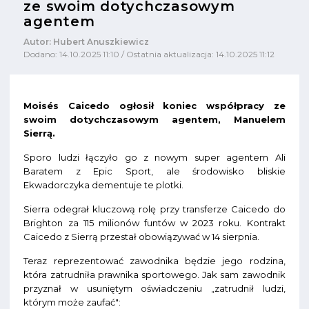
ze swoim dotychczasowym
agentem
Autor: Hubert Anuszkiewicz
Dodano: 14.10.2025 11:10 / Ostatnia aktualizacja: 14.10.2025 11:12
Moisés Caicedo ogłosił koniec współpracy ze
swoim dotychczasowym agentem, Manuelem
Sierrą.
Sporo ludzi łączyło go z nowym super agentem Ali
Baratem z Epic Sport, ale środowisko bliskie
Ekwadorczyka dementuje te plotki.
Sierra odegrał kluczową rolę przy transferze Caicedo do
Brighton za 115 milionów funtów w 2023 roku. Kontrakt
Caicedo z Sierrą przestał obowiązywać w 14 sierpnia.
Teraz reprezentować zawodnika będzie jego rodzina,
która zatrudniła prawnika sportowego. Jak sam zawodnik
przyznał w usuniętym oświadczeniu „zatrudnił ludzi,
którym może zaufać":