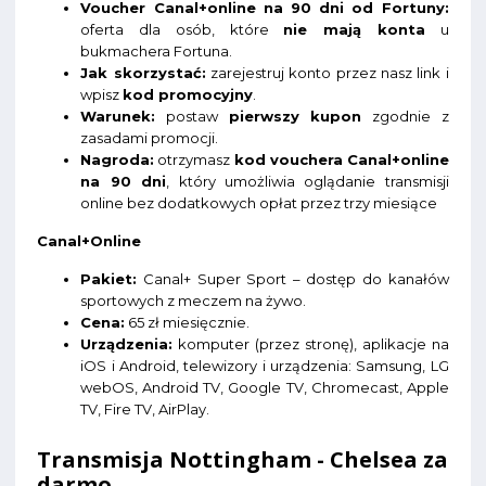
Voucher Canal+online na 90 dni od Fortuny:
oferta dla osób, które
nie mają konta
u
bukmachera Fortuna.
Jak skorzystać:
zarejestruj konto przez nasz link i
wpisz
kod promocyjny
.
Warunek:
postaw
pierwszy kupon
zgodnie z
zasadami promocji.
Nagroda:
otrzymasz
kod vouchera Canal+online
na 90 dni
, który umożliwia oglądanie transmisji
online bez dodatkowych opłat przez trzy miesiące
Canal+Online
Pakiet:
Canal+ Super Sport – dostęp do kanałów
sportowych z meczem na żywo.
Cena:
65 zł miesięcznie.
Urządzenia:
komputer (przez stronę), aplikacje na
iOS i Android, telewizory i urządzenia: Samsung, LG
webOS, Android TV, Google TV, Chromecast, Apple
TV, Fire TV, AirPlay.
Transmisja Nottingham - Chelsea za
darmo