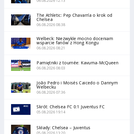
06.08.2026 12:13
The Athletic: Pep Chavarría o krok od
Chelsea
06.08.2026 08:38
Welbeck: Niezwykle mocno doceniam
wsparcie fanów z Hong Kongu
06.08.2026 08:21
Pamiętniki z tournée: Kavuma-McQueen
06.08.2026 08:03
João Pedro i Moisés Caicedo o Dannym
Welbecku
06.08.2026 07:36
Skrót: Chelsea FC 0:1 Juventus FC
05.08.2026 19:14
Składy: Chelsea – Juventus
05.08.2026 13:20