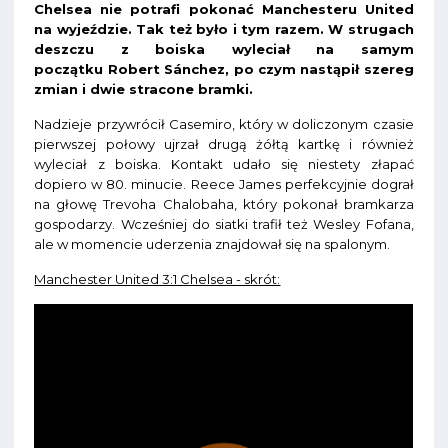
Chelsea nie potrafi pokonać Manchesteru United
na wyjeździe. Tak też było i tym razem. W strugach
deszczu z boiska wyleciał na samym
początku Robert Sánchez, po czym nastąpił szereg
zmian i dwie stracone bramki.
Nadzieje przywrócił Casemiro, który w doliczonym czasie
pierwszej połowy ujrzał drugą żółtą kartkę i również
wyleciał z boiska. Kontakt udało się niestety złapać
dopiero w 80. minucie. Reece James perfekcyjnie dograł
na głowę Trevoha Chalobaha, który pokonał bramkarza
gospodarzy. Wcześniej do siatki trafił też Wesley Fofana,
ale w momencie uderzenia znajdował się na spalonym.
Manchester United 3:1 Chelsea - skrót: