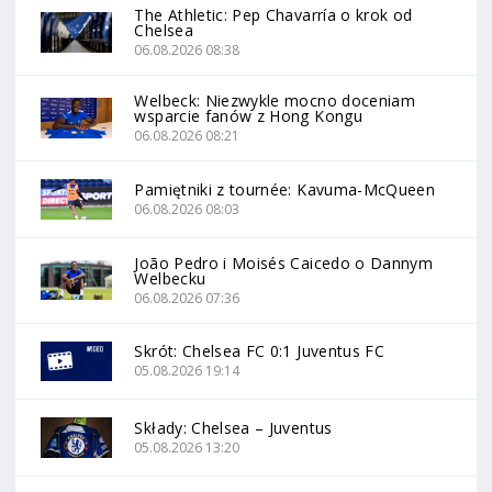
The Athletic: Pep Chavarría o krok od
Chelsea
06.08.2026 08:38
Welbeck: Niezwykle mocno doceniam
wsparcie fanów z Hong Kongu
06.08.2026 08:21
Pamiętniki z tournée: Kavuma-McQueen
06.08.2026 08:03
João Pedro i Moisés Caicedo o Dannym
Welbecku
06.08.2026 07:36
Skrót: Chelsea FC 0:1 Juventus FC
05.08.2026 19:14
Składy: Chelsea – Juventus
05.08.2026 13:20