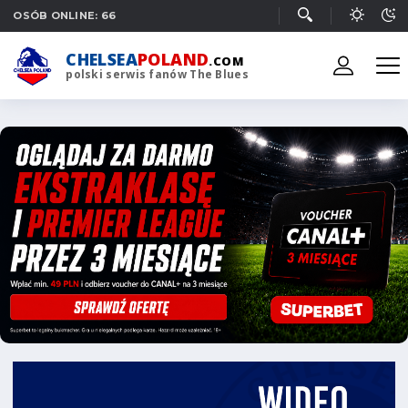
OSÓB ONLINE: 66
CHELSEA
POLAND
.COM
polski serwis fanów The Blues