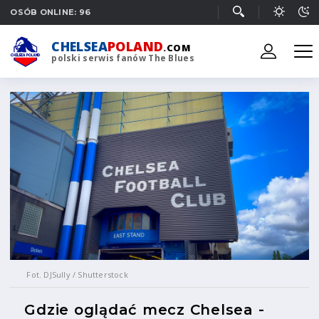
OSÓB ONLINE: 96
CHELSEA
POLAND
.COM
polski serwis fanów The Blues
Fot. DJSully / Shutterstock
Gdzie oglądać mecz Chelsea -