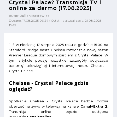
Crystal Palace? Transmisja TV i
online za darmo (17.08.2025)
Autor: Julian Mastewicz
Dodano: 17.08.2025 06:24 / Ostatnia aktualizacja: 21.08.2025
15:49
Już w niedzielę 17 sierpnia 2025 roku o godzinie 15:00 na
Stamford Bridge nasza Chelsea rozpocznie nowy sezon
Premier League domowym starciem z Crystal Palace. W
tym artykule podaję wszystkie szczegóły dotyczące
transmisji telewizyjnej i internetowej meczu Chelsea -
Crystal Palace.
Chelsea - Crystal Palace gdzie
oglądać?
Spotkanie Chelsea - Crystal Palace będzie można
obejrzeć na żywo w telewizji na kanale
Canal+Extra 2
.
Transmisja online będzie dostępna
w serwisie
Canal+online
.