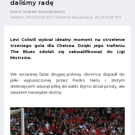
daliśmy radę
Autor: Hubert Anuszkiewicz
Dodano: 26.05.2025 15:11 / Ostatnia aktualizacja: 26.05.2025 15:11
Levi Colwill wybrał idealny moment na strzelenie
trzeciego gola dla Chelsea. Dzięki jego trafieniu
The Blues zdołali się zakwalifikować do Ligi
Mistrzów.
We wczesnej fazie drugiej połowy obrońca dopadł do
piłki wypuszczonej przez Pedro Neto i złotym
dotknięciem wsunął piłkę do siatki. Był to strzał prosty, ale
zarazem niezwykle istotny: