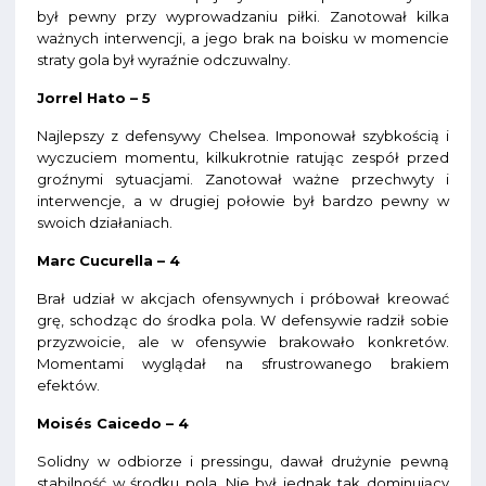
był pewny przy wyprowadzaniu piłki. Zanotował kilka
ważnych interwencji, a jego brak na boisku w momencie
straty gola był wyraźnie odczuwalny.
Jorrel Hato – 5
Najlepszy z defensywy Chelsea. Imponował szybkością i
wyczuciem momentu, kilkukrotnie ratując zespół przed
groźnymi sytuacjami. Zanotował ważne przechwyty i
interwencje, a w drugiej połowie był bardzo pewny w
swoich działaniach.
Marc Cucurella – 4
Brał udział w akcjach ofensywnych i próbował kreować
grę, schodząc do środka pola. W defensywie radził sobie
przyzwoicie, ale w ofensywie brakowało konkretów.
Momentami wyglądał na sfrustrowanego brakiem
efektów.
Moisés Caicedo – 4
Solidny w odbiorze i pressingu, dawał drużynie pewną
stabilność w środku pola. Nie był jednak tak dominujący