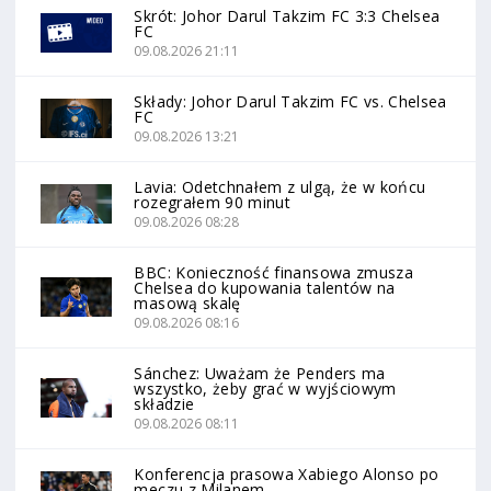
Skrót: Johor Darul Takzim FC 3:3 Chelsea
FC
09.08.2026 21:11
Składy: Johor Darul Takzim FC vs. Chelsea
FC
09.08.2026 13:21
Lavia: Odetchnałem z ulgą, że w końcu
rozegrałem 90 minut
09.08.2026 08:28
BBC: Konieczność finansowa zmusza
Chelsea do kupowania talentów na
masową skalę
09.08.2026 08:16
Sánchez: Uważam że Penders ma
wszystko, żeby grać w wyjściowym
składzie
09.08.2026 08:11
Konferencja prasowa Xabiego Alonso po
meczu z Milanem