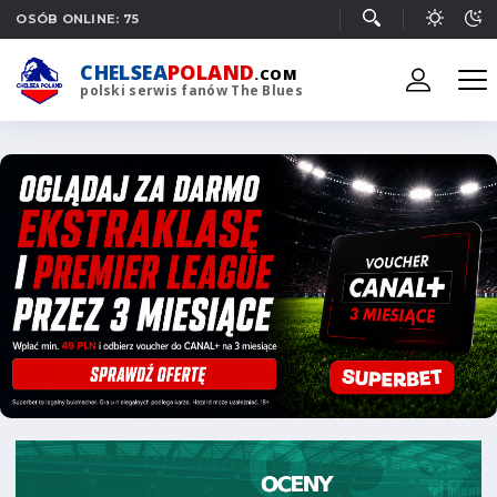
OSÓB ONLINE: 75
CHELSEA
POLAND
.COM
polski serwis fanów The Blues