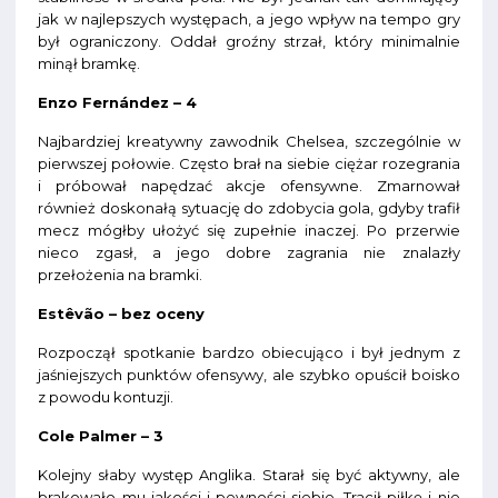
jak w najlepszych występach, a jego wpływ na tempo gry
był ograniczony. Oddał groźny strzał, który minimalnie
minął bramkę.
Enzo Fernández – 4
Najbardziej kreatywny zawodnik Chelsea, szczególnie w
pierwszej połowie. Często brał na siebie ciężar rozegrania
i próbował napędzać akcje ofensywne. Zmarnował
również doskonałą sytuację do zdobycia gola, gdyby trafił
mecz mógłby ułożyć się zupełnie inaczej. Po przerwie
nieco zgasł, a jego dobre zagrania nie znalazły
przełożenia na bramki.
Estêvão – bez oceny
Rozpoczął spotkanie bardzo obiecująco i był jednym z
jaśniejszych punktów ofensywy, ale szybko opuścił boisko
z powodu kontuzji.
Cole Palmer – 3
Kolejny słaby występ Anglika. Starał się być aktywny, ale
brakowało mu jakości i pewności siebie. Tracił piłkę i nie