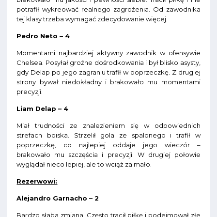
potrafił wykreować realnego zagrożenia. Od zawodnika
tej klasy trzeba wymagać zdecydowanie więcej.
Pedro Neto – 4
Momentami najbardziej aktywny zawodnik w ofensywie
Chelsea. Posyłał groźne dośrodkowania i był blisko asysty,
gdy Delap po jego zagraniu trafił w poprzeczkę. Z drugiej
strony bywał niedokładny i brakowało mu momentami
precyzji.
Liam Delap – 4
Miał trudności ze znalezieniem się w odpowiednich
strefach boiska. Strzelił gola ze spalonego i trafił w
poprzeczkę, co najlepiej oddaje jego wieczór –
brakowało mu szczęścia i precyzji. W drugiej połowie
wyglądał nieco lepiej, ale to wciąż za mało.
Rezerwowi:
Alejandro Garnacho – 2
Bardzo słaba zmiana. Często tracił piłkę i podejmował złe