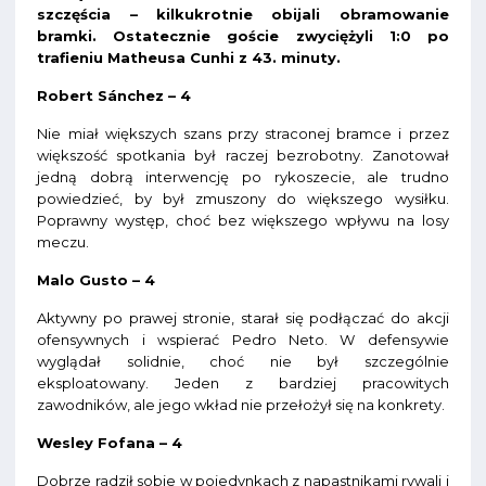
szczęścia – kilkukrotnie obijali obramowanie
bramki. Ostatecznie goście zwyciężyli 1:0 po
trafieniu Matheusa Cunhi z 43. minuty.
Robert Sánchez – 4
Nie miał większych szans przy straconej bramce i przez
większość spotkania był raczej bezrobotny. Zanotował
jedną dobrą interwencję po rykoszecie, ale trudno
powiedzieć, by był zmuszony do większego wysiłku.
Poprawny występ, choć bez większego wpływu na losy
meczu.
Malo Gusto – 4
Aktywny po prawej stronie, starał się podłączać do akcji
ofensywnych i wspierać Pedro Neto. W defensywie
wyglądał solidnie, choć nie był szczególnie
eksploatowany. Jeden z bardziej pracowitych
zawodników, ale jego wkład nie przełożył się na konkrety.
Wesley Fofana – 4
Dobrze radził sobie w pojedynkach z napastnikami rywali i